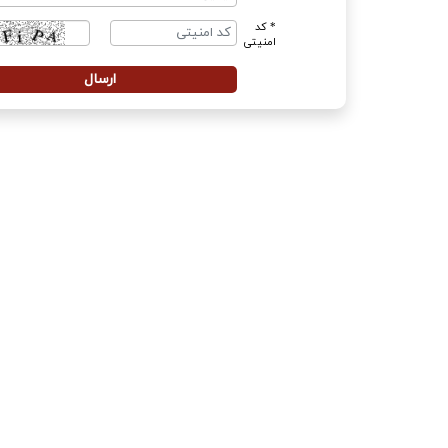
* کد
امنیتی