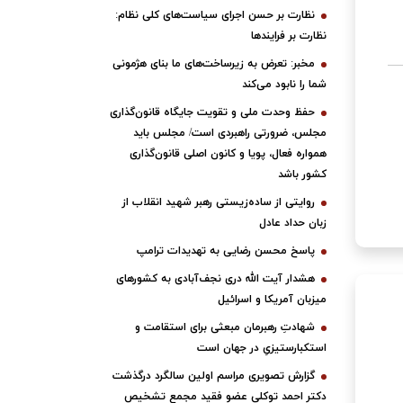
نظارت بر حسن اجرای سیاست‌های کلی نظام:
نظارت بر فرایندها
مخبر: تعرض به زیرساخت‌های ما بنای هژمونی
شما را نابود می‌کند
حفظ وحدت ملی و تقویت جایگاه قانون‌گذاری
مجلس، ضرورتی راهبردی است/ مجلس باید
همواره فعال، پویا و کانون اصلی قانون‌گذاری
کشور باشد
روایتی از ساده‌زیستی رهبر شهید انقلاب از
زبان حداد عادل
پاسخ محسن رضایی به تهدیدات ترامپ
هشدار آیت الله دری نجف‌آبادی به کشورهای
میزبان آمریکا و اسرائیل
شهادتِ رهبرمان مبعثی برای استقامت و
استکبارستیزیِ در جهان است
گزارش تصویری مراسم اولین سالگرد درگذشت
دکتر احمد توکلی عضو فقید مجمع تشخیص