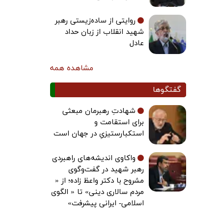
روایتی از ساده‌زیستی رهبر
شهید انقلاب از زبان حداد
عادل
مشاهده همه
گفتگوها
شهادتِ رهبرمان مبعثی
برای استقامت و
استکبارستیزیِ در جهان است
واکاوی اندیشه‌های راهبردی
رهبر شهید در گفت‌وگوی
مشروح با دکتر واعظ زاده؛ از «
مردم سالاری دینی» تا « الگوی
اسلامی- ایرانی پیشرفت»