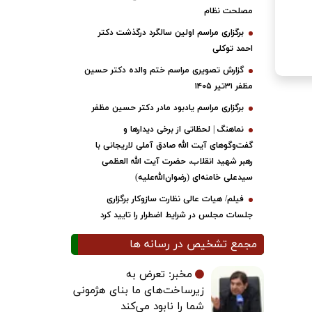
مصلحت نظام
برگزاری مراسم اولین سالگرد درگذشت دکتر
احمد توکلی
گزارش تصویری مراسم ختم والده دکتر حسین
مظفر ۳۱تیر ۱۴۰۵
برگزاری مراسم یادبود مادر دکتر حسین مظفر
نماهنگ | لحظاتی از برخی دیدارها و
گفت‌وگوهای آیت ‌الله صادق آملی لاریجانی با
رهبر شهید انقلاب، حضرت آیت‌ الله العظمی
سیدعلی خامنه‌ای (رضوان‌الله‌علیه)
فیلم/ هیات عالی نظارت سازوکار برگزاری
جلسات مجلس در شرایط اضطرار را تایید کرد
مجمع تشخیص در رسانه ها
مخبر: تعرض به
زیرساخت‌های ما بنای هژمونی
شما را نابود می‌کند