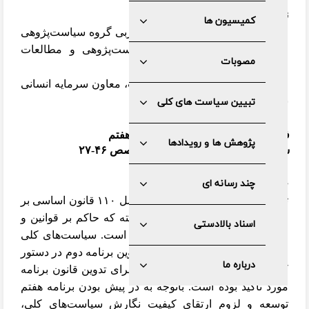
نویسندگان
کمیسیون ها
محسن کشاورز، دکترای اقتصاد، مربی گروه سیاست‌پژوهی
اقتصاد و صنعت پژوهشکده سیاست‌پژوهی و مطالعات
مصوبات
راهبردی حکمت
حسین عرب اسدی، دکترای مدیریت،
معاون سرمايه انسانی
سازمان اداری و استخدامی كشور
تبیین سیاست های کلی
فصلنامه سیاست کلان؛ ویژه برنامه هفتم
پژوهش ها و رویدادها
سال دهم، شماره دهم، پاییز ۱۴۰۱، صص ۴۶-۲۷
چکیده
چند رسانه ای
تدوین سیاست‌های کلی مطابق با اصل ۱۱۰ قانون اساسی بر
عهده مقام معظم رهبری قرار داشته که حاکم بر قوانین و
اسناد بالادستی
مقررات از جمله برنامه‌های توسعه است. سیاست‌های کلی
مبنای برنامه‌های توسعه از زمان تدوین برنامه دوم در دستور
درباره ما
کار قرار گرفته و به عنوان مبنایی برای تدوین قانون برنامه
مورد تاکید بوده است. باتوجه به در پیش بودن برنامه هفتم
توسعه و لزوم ارتقای کیفیت نگارش سیاست‌های کلی،