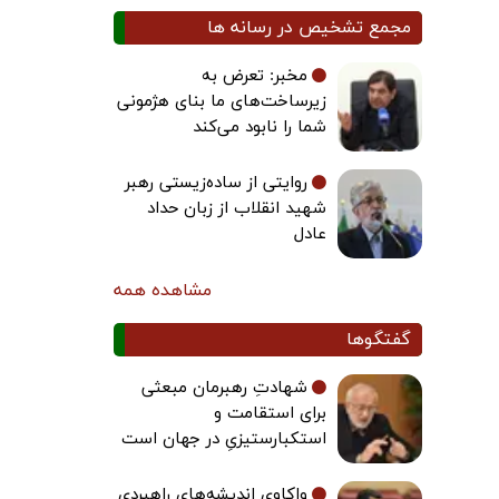
مجمع تشخیص در رسانه ها
مخبر: تعرض به
زیرساخت‌های ما بنای هژمونی
شما را نابود می‌کند
روایتی از ساده‌زیستی رهبر
شهید انقلاب از زبان حداد
عادل
مشاهده همه
گفتگوها
شهادتِ رهبرمان مبعثی
برای استقامت و
استکبارستیزیِ در جهان است
واکاوی اندیشه‌های راهبردی