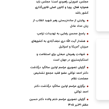
مجلس، ضرورتی راهبردی است/ مجلس باید
همواره فعال، پویا و کانون اصلی قانون‌گذاری
کشور باشد
روایتی از ساده‌زیستی رهبر شهید انقلاب از
زبان حداد عادل
پاسخ محسن رضایی به تهدیدات ترامپ
هشدار آیت الله دری نجف‌آبادی به کشورهای
میزبان آمریکا و اسرائیل
شهادتِ رهبرمان مبعثی برای استقامت و
استکبارستیزیِ در جهان است
گزارش تصویری مراسم اولین سالگرد درگذشت
دکتر احمد توکلی عضو فقید مجمع تشخیص
مصلحت نظام
برگزاری مراسم اولین سالگرد درگذشت دکتر
احمد توکلی
گزارش تصویری مراسم ختم والده دکتر حسین
مظفر ۳۱تیر ۱۴۰۵