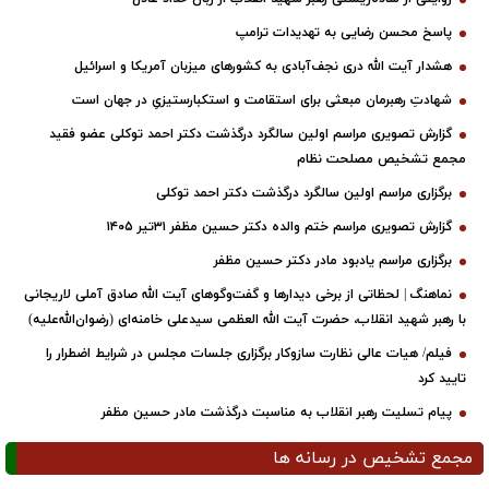
پاسخ محسن رضایی به تهدیدات ترامپ
هشدار آیت الله دری نجف‌آبادی به کشورهای میزبان آمریکا و اسرائیل
شهادتِ رهبرمان مبعثی برای استقامت و استکبارستیزیِ در جهان است
گزارش تصویری مراسم اولین سالگرد درگذشت دکتر احمد توکلی عضو فقید
مجمع تشخیص مصلحت نظام
برگزاری مراسم اولین سالگرد درگذشت دکتر احمد توکلی
گزارش تصویری مراسم ختم والده دکتر حسین مظفر ۳۱تیر ۱۴۰۵
برگزاری مراسم یادبود مادر دکتر حسین مظفر
نماهنگ | لحظاتی از برخی دیدارها و گفت‌وگوهای آیت ‌الله صادق آملی لاریجانی
با رهبر شهید انقلاب، حضرت آیت‌ الله العظمی سیدعلی خامنه‌ای (رضوان‌الله‌علیه)
فیلم/ هیات عالی نظارت سازوکار برگزاری جلسات مجلس در شرایط اضطرار را
تایید کرد
پیام تسلیت رهبر انقلاب به مناسبت درگذشت مادر حسین مظفر
مجمع تشخیص در رسانه ها