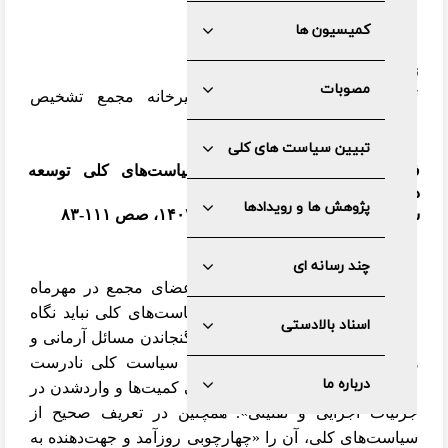
کمیسیون ها
نویسنده
مصوبات
کمیسیون زیربنایی و تولیدی دبیرخانه مجمع تشخیص
مصلحت نظام
تبیین سیاست های کلی
فصلنامه سیاست کلان؛ ویژه سیاست‌های کلی توسعه
دریامحور
پژوهش ها و رویدادها
سال یازدهم، شماره دوازدهم، پاییز ۱۴۰۲، صص ۱۱۱-۸۳
مقدمه
چند رسانه ای
مقام معظم رهبری در دیدار با اعضای مجمع در مهرماه
۱۴۰۱ بیان داشتند: «در موضوع سیاست‌های کلی نباید نگاه
اسناد بالادستی
افراطی یا تفریطی داشت زیرا هم گنجاندن مسائل آرمانی و
هر چیز مفید برای کشور به‌عنوان سیاست کلی نادرست
درباره ما
است، هم جزیی‌نگری و تعیین بعضی کمیت‌ها و واردشدن در
جزئیات اجرایی و تقنینی». همچنین در تعریف صحیح از
سیاست‌های کلی، آن را «چهارچوبی روزآمد و جهت‌دهنده به