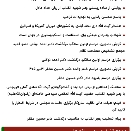
روایتی از ساده‌زیستی رهبر شهید انقلاب از زبان حداد عادل
پاسخ محسن رضایی به تهدیدات ترامپ
هشدار آیت الله دری نجف‌آبادی به کشورهای میزبان آمریکا و اسرائیل
شهادتِ رهبرمان مبعثی برای استقامت و استکبارستیزیِ در جهان است
گزارش تصویری مراسم اولین سالگرد درگذشت دکتر احمد توکلی عضو فقید
مجمع تشخیص مصلحت نظام
برگزاری مراسم اولین سالگرد درگذشت دکتر احمد توکلی
گزارش تصویری مراسم ختم والده دکتر حسین مظفر ۳۱تیر ۱۴۰۵
برگزاری مراسم یادبود مادر دکتر حسین مظفر
نماهنگ | لحظاتی از برخی دیدارها و گفت‌وگوهای آیت ‌الله صادق آملی لاریجانی
با رهبر شهید انقلاب، حضرت آیت‌ الله العظمی سیدعلی خامنه‌ای (رضوان‌الله‌علیه)
فیلم/ هیات عالی نظارت سازوکار برگزاری جلسات مجلس در شرایط اضطرار را
تایید کرد
پیام تسلیت رهبر انقلاب به مناسبت درگذشت مادر حسین مظفر
مجمع تشخیص در رسانه ها