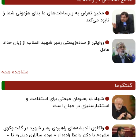
مخبر: تعرض به زیرساخت‌های ما بنای هژمونی شما را
نابود می‌کند
روایتی از ساده‌زیستی رهبر شهید انقلاب از زبان حداد
عادل
مشاهده همه
گفتگوها
شهادتِ رهبرمان مبعثی برای استقامت و
استکبارستیزیِ در جهان است
واکاوی اندیشه‌های راهبردی رهبر شهید در گفت‌وگوی
مشروح با دکتر واعظ زاده؛ از « مردم سالاری دینی» تا «