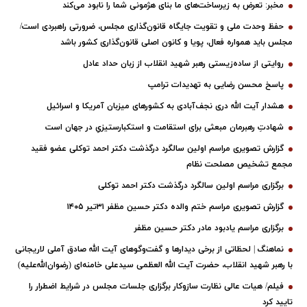
مخبر: تعرض به زیرساخت‌های ما بنای هژمونی شما را نابود می‌کند
حفظ وحدت ملی و تقویت جایگاه قانون‌گذاری مجلس، ضرورتی راهبردی است/
مجلس باید همواره فعال، پویا و کانون اصلی قانون‌گذاری کشور باشد
روایتی از ساده‌زیستی رهبر شهید انقلاب از زبان حداد عادل
پاسخ محسن رضایی به تهدیدات ترامپ
هشدار آیت الله دری نجف‌آبادی به کشورهای میزبان آمریکا و اسرائیل
شهادتِ رهبرمان مبعثی برای استقامت و استکبارستیزیِ در جهان است
گزارش تصویری مراسم اولین سالگرد درگذشت دکتر احمد توکلی عضو فقید
مجمع تشخیص مصلحت نظام
برگزاری مراسم اولین سالگرد درگذشت دکتر احمد توکلی
گزارش تصویری مراسم ختم والده دکتر حسین مظفر ۳۱تیر ۱۴۰۵
برگزاری مراسم یادبود مادر دکتر حسین مظفر
نماهنگ | لحظاتی از برخی دیدارها و گفت‌وگوهای آیت ‌الله صادق آملی لاریجانی
با رهبر شهید انقلاب، حضرت آیت‌ الله العظمی سیدعلی خامنه‌ای (رضوان‌الله‌علیه)
فیلم/ هیات عالی نظارت سازوکار برگزاری جلسات مجلس در شرایط اضطرار را
تایید کرد