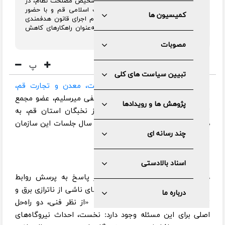
سید مصطفی میرسلیم، عضو مجمع تشخیص مصلحت نظام، در
جلسه‌ای که به همت سازمان تبلیغات اسلامی قم و با حضور
کمیسیون ها
اقشار نخبگانی استان برگزار شد، بر لزوم اجرای قانون هدفمندی
یارانه‌ها و افزایش بهره‌وری نیروگاه‌ها به‌عنوان راهکارهای کاهش
ناترازی برق تأکید کرد.
مصوبات
پ
تبیین سیاست های کلی
به گزارش روابط عمومی
خانه صنعت، معدن و تجارت قم،
جلسه‌ای با حضور مهندس سید مصطفی میرسلیم، عضو مجمع
پژوهش ها و رویدادها
تشخیص مصلحت نظام، و جمعی از نخبگان استان قم، به
همت سازمان تبلیغات اسلامی قم در سال جلسات این سازمان
چند رسانه ای
برگزار شد.
اسناد بالادستی
در این جلسه، مهندس میرسلیم در پاسخ به پرسش روابط
عمومی خانه صمت قم درباره چالش‌های ناشی از ناترازی برق و
درباره ما
تأثیرات آن بر صنایع، اظهار داشت: «از نظر فنی، دو راه‌حل
اصلی برای این مسئله وجود دارد: نخست، احداث نیروگاه‌های