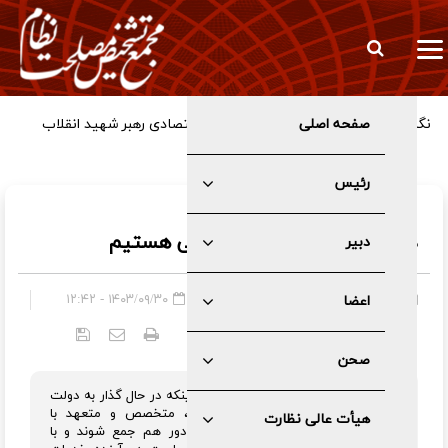
صفحه اصلی
رئیس
مخبر:
در حال گذار به دولت پلتفرمی هستیم
دبیر
صفحه اصلی
»
عمومی
۱۴۰۳/۰۹/۳۰ - ۱۲:۴۲
اعضا
کد خبر:
۵۷۷۰
صحن
مشاور و دستیار رهبری انقلاب با بیان اینکه در حال گذار به دولت
پلتفرمی هستیم، گفت: افراد مجرب، متخصص و متعهد با
هیأت عالی نظارت
همکاری تشکل‌ها و انجمن‌های مرتبط دور هم جمع شوند و با