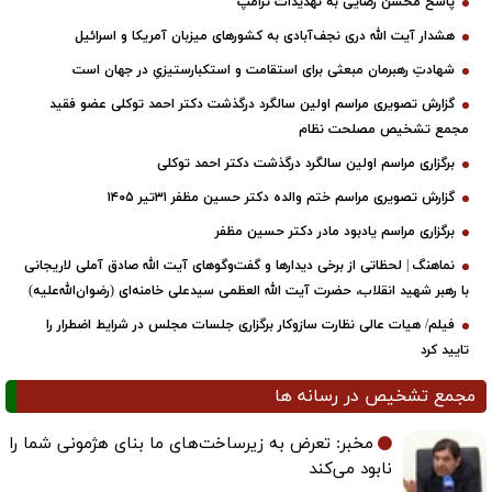
پاسخ محسن رضایی به تهدیدات ترامپ
هشدار آیت الله دری نجف‌آبادی به کشورهای میزبان آمریکا و اسرائیل
شهادتِ رهبرمان مبعثی برای استقامت و استکبارستیزیِ در جهان است
گزارش تصویری مراسم اولین سالگرد درگذشت دکتر احمد توکلی عضو فقید
مجمع تشخیص مصلحت نظام
برگزاری مراسم اولین سالگرد درگذشت دکتر احمد توکلی
گزارش تصویری مراسم ختم والده دکتر حسین مظفر ۳۱تیر ۱۴۰۵
برگزاری مراسم یادبود مادر دکتر حسین مظفر
نماهنگ | لحظاتی از برخی دیدارها و گفت‌وگوهای آیت ‌الله صادق آملی لاریجانی
با رهبر شهید انقلاب، حضرت آیت‌ الله العظمی سیدعلی خامنه‌ای (رضوان‌الله‌علیه)
فیلم/ هیات عالی نظارت سازوکار برگزاری جلسات مجلس در شرایط اضطرار را
تایید کرد
مجمع تشخیص در رسانه ها
مخبر: تعرض به زیرساخت‌های ما بنای هژمونی شما را
نابود می‌کند