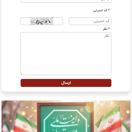
* کد امنیتی
* نظر