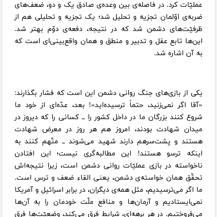
عملیّات کرد. در فاصله‌ی بین وعده‌ی صادق یک و دو، ضعف‌های
ضربه‌ی اوّلمان تجزیه و تحلیل شد؛ یک تجزیه و تحلیلی هم از
ظرفیّت‌های دشمن شد که در نتیجه، دفعه‌ی دوّم بهتر شد.
این‌ها تابع عقل و تدبیر و منطق و همان واقع‌بینی‌ای است که
به آن اشاره شد.
یکی از بازی‌های جنگ روانی دشمن این است که فشار بگذارند:
«آقا اگر نمی‌زنید، حتماً ترسیده‌اید»! بعد، عدّه‌ای از خود ما
شروع کنند بزرگان ما در داخل کشور را ــ کسانی را که دیروز در
میدان شهادت بودند، امروز هم هر روز در معرض شهادت
هستند و پشت‌سر‌هم دارند شهید می‌شوند ــ متّهم کنند به
اینکه ترسو هستند! این مطالبه‌گری نیست؛ این افتادن
ناخواسته در بازی عملیّات روانی دشمن است، زیرا نتیجه‌اش
تحقّق همان خواسته‌ی دشمن، یعنی القاء ضعف و ترس است.
ما اگر می‌ترسیدیم، مثل همه‌ی دیگران، در برابر اسرائیل و آمریکا
نمی‌ایستادیم و آرمان‌ها و منافع ملّت خودمان را به آن‌ها
می‌فروختیم. در هر برهه‌ای، شرایط فرق می‌کند، وضعیّت‌ها فرق