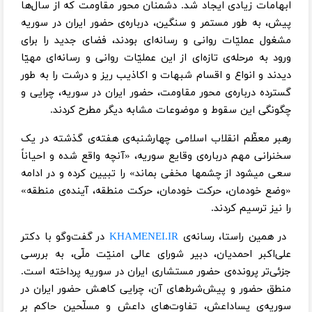
ابهامات زیادی ایجاد شد. دشمنان محور مقاومت که از سال‌ها
پیش، به طور مستمر و سنگین، درباره‌ی حضور ایران در سوریه
مشغول عملیّات روانی و رسانه‌ای بودند، فضای جدید را برای
ورود به مرحله‌ی تازه‌ای از این عملیّات روانی و رسانه‌ای مهیّا
دیدند و انواع و اقسام شبهات و اکاذیب ریز و درشت را به طور
گسترده درباره‌ی محور مقاومت، حضور ایران در سوریه، چرایی و
چگونگی این سقوط و موضوعات مشابه دیگر مطرح کردند.
رهبر معظّم انقلاب اسلامی چهارشنبه‌ی هفته‌ی گذشته در یک
سخنرانی مهم درباره‌ی وقایع سوریه، «آنچه واقع شده و احیاناً
سعی میشود از چشمها مخفی بماند» را تبیین کرده و در ادامه
«وضع خودمان، حرکت خودمان، حرکت منطقه، آینده‌‌ی منطقه»
را نیز ترسیم کردند.
در همین راستا، رسانه‌ی
KHAMENEI.IR
در گفت‌وگو با دکتر
علی‌اکبر احمدیان، دبیر شورای عالی امنیّت ملّی، به بررسی
جزئی‌تر پرونده‌ی حضور مستشاری ایران در سوریه پرداخته است.
منطق حضور و پیش‌شرط‌های آن، چرایی کاهش حضور ایران در
سوریه‌ی پساداعش، تفاوت‌های داعش و مسلّحین حاکم بر