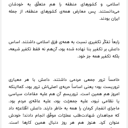
اسلامی و کشورهای منطقه را هم متعلّق به خودشان
می‌دانستند. پس معارض همه‌ی کشورهای منطقه، از جمله
ایران بودند.
رابعاً تفکّر تکفیری نسبت به همه‌ی فِرَق اسلامی داشتند. اساس
داعش بر تکفیر بنا نهاده شده بود، آن‌هم نه فقط تکفیر شیعه،
بلکه تکفیر همه جز خود.
خامساً ترور جمعی مردمی داشتند. داعش با هر معیاری
تروریست بود؛ یعنی اساساً حربه‌ی اصلی‌اش ترور بود، کمااینکه
امروز هم همین است. تروریسمِ آن هم علیه مقامات سیاسی
یا نظامی نبود، علیه جمعیّت بود، علیه عامّه‌ی مردم بود.
ماجرای انفجار کرمان را همه به خاطر دارند. داعش اطّلاعیّه داد
که مجاهدان شهادت‌طلب عملیّات موفّق انجام دادند! خودش
عنوان کرد. هنوز هم هر روز دنبال همین کارها است.