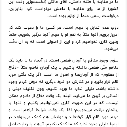
ما در مقابله با فتنه داعش، آقای مالکی (نخست‌وزیر وقت این
کشور) از ما برای مقابله با داعش درخواست کرد. بنابراین،
درخواست رسمی حتماً از لوازم بوده است.
دوّم، عدم تقابل با مردم است. هر کسی ما را دعوت کند که
امروز برویم آنجا مثلاً به نفع او با مردمِ آنجا درگیر بشویم، حتماً
چنین کاری نخواهیم کرد و این از اصولی است که به آن دقّت
می‌شود.
سوّم، وجود منافع یا آرمان قطعی است. در آنجا، ما یا باید یک
منافع ملّی قطعی داشته باشیم یا یک آرمان قاطع؛ مثلاً «دفاع
از مظلوم» که از آرمان‌ها و اصول ما است. اگر یک ملّتی مورد
ظلم قرار بگیرد و در کنارش دو شرط دیگری که عرض کردم وجود
داشته باشد، دلیلی ندارد ما ورود نکنیم، چون تکلیف دینی و
انسانی بر گردن ما می‌آید. البتّه یک وقت دفاع از مظلوم ممکن
نیست، که در این صورت کاری نمی‌توانیم بکنیم و تنها با
زبانمان برائت می‌جوییم؛ امّا یک وقت شرایط فراهم است و
مردم مورد ظلم قرار گرفته‌اند و دولتش هم کمک می‌خواهد در
اینجا دلیلی وجود ندارد که ما کمک نکنیم، آن‌هم با رعایت اصل