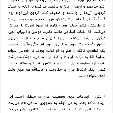
که بر مبنای باورهای الهی، هر جا پا می‌گذارد، مردم آن کشور را
رشد می‌دهد و آن‌ها را بالغ و عزّتمند می‌کند؛ نه آنکه به سبک
فرعونی، آن‌ها را وابسته و ضعیف کند. فرعون این‌گونه بود:
فَاستَخَفَّ قَومَهُ فَاَطاعوه؛ (۴) قومش را ضعیف و خفیف می‌کرد
تا اطاعتش کنند؛ یعنی همان کاری که امروز آمریکا با اقمارش
می‌کند. امّا انقلاب اسلامی مانند حضرت موسیٰ و انبیای الهی،
دیگران را رشد می‌دهد. سوریه قبل از ما چند سال با شوروی
سابق متّحد بود؟ دوره‌ی طولانی‌ای بود، امّا حتّی فنّاوری ساخت
یک قطعه‌ی تانک را هم به او نداده بودند تا خودش بتواند
بسازد! امّا به برکت ارتباط با انقلاب اسلامی، موشک‌ساز شد.
به‌هر‌حال، مقاومت برای ادامه‌ی حیاتش به ما وابسته نیست.
ضمن اینکه ارتباط ایران با مقاومت و حزب‌اللّه هم هیچ وقت
قطع نخواهد شد.
* یکی از ابهامات مهم، وضعیّت ایران در منطقه است. این
ابهامات که بعضاً به مرز اتّهام به جمهوری اسلامی هم می‌رسد،
وضعیّت ایران در شرایط فعلی منطقه را افتادنِ ایران در یک