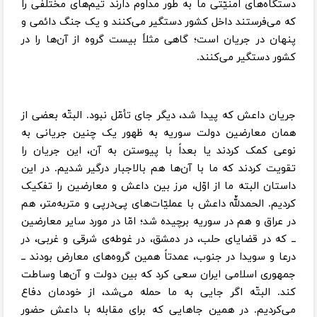
دستگاه‌های امنیّتی ما به طور مداوم دارند تیم‌های مختلفی را
که می‌فرستند داخل کشور دستگیر می‌کنند و یک جنگ دائمی و
پنهان در جریان است؛ گاهی مثلاً بیست گروه از آن‌ها را در
کشور دستگیر می‌کنند.
جریان داعش که پیدا شد، دیگر جای تأمّل نبود. البتّه بعضی از
همان معارضین دولت سوریه به ظهور یک چنین جریانی به
نوعی کمک کردند یا بعداً با پیوستن به آن، این جریان را
تقویت کردند که ما با آن‌ها هم بالاجبار درگیر شدیم. در این
داستان البته ما از اوّل، مرز بین داعش و معارضین را تفکیک
کردیم. الحمدللّه داعش با عملیّات‌های پی‌درپی و متربه‌متر، هم
در عراق و هم در سوریه برچیده شد؛ امّا در مورد سایر معارضین
ــ که در قضایای حلب، در دمشق، در غوطه‌ی شرقی و غربی، در
درعا و سویدا در جنوب، عمدتاً همین گروه‌های معارض بودند ــ
جمهوری اسلامی ایران سعی کرد که بین دولت و آن‌ها وساطت
کند. البتّه اگر جایی به ما حمله می‌شد، از خودمان دفاع
می‌کردیم. در همین جاهایی که برای مقابله با داعش حضور