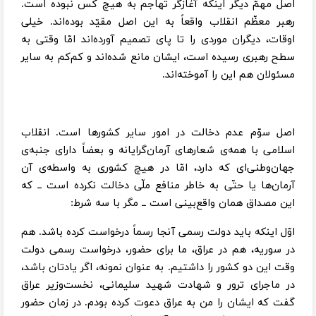
اصل مهمّ دیگر اینکه آغازگر تهاجم به هیچ کس نبوده است.
رهبر معظّم انقلاب واقعاً به این اصل مقیّد بوده‌اند. خیلی
اوقات، دیگران موردی را تا پای تصمیم آورده‌اند امّا وقتی به
سطح رهبری رسیده است، ایشان مانع شده‌اند و کم‌کم به سایر
مسئولان هم این را آموخته‌اند.
اصل سوّم عدم دخالت در امور سایر کشورها است. انقلاب
اسلامی با همه‌ی شعارهای آرمان‌گرایانه‌ و بعضاً دارای جنبه‌ی
جهان‌وطنی‌ای که دارد، امّا در هیچ کشوری به واسطه‌ی آن
آرمان‌ها یا حتّی به خاطر منافع ملّی دخالت نکرده است ــ که
این مصداق همان واقع‌بینی است ــ مگر با سه شرط:
اوّل اینکه باید دولت رسمی آنجا رسماً درخواست کرده باشد. هم
در سوریه، هم در عراق، ما برای حضور، درخواست رسمی دولت
وقت این دو کشور را داشتیم. به عنوان نمونه، اگر یادتان باشد،
در ماجرای ترور و شهادت شهید سلیمانی، نخست‌وزیر عراق
گفت که ایشان را من به عراق دعوت کرده بودم. در زمان حضور