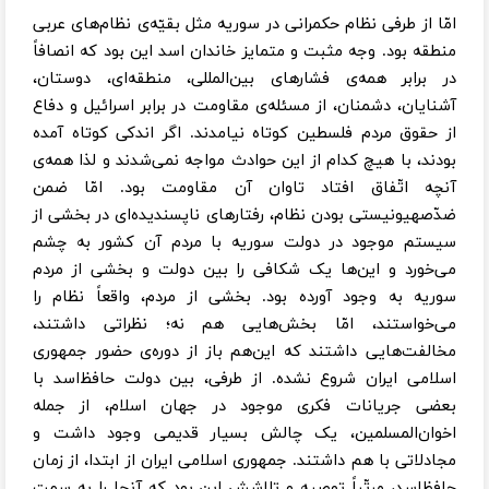
امّا از طرفی نظام حکمرانی در سوریه مثل بقیّه‌ی نظام‌های عربی
منطقه بود. وجه مثبت و متمایز خاندان اسد این بود که انصافاً
در برابر همه‌ی فشارهای بین‌المللی، منطقه‌ای، دوستان،
آشنایان، دشمنان، از مسئله‌ی مقاومت در برابر اسرائیل و دفاع
از حقوق مردم فلسطین کوتاه نیامدند. اگر اندکی کوتاه آمده
بودند، با هیچ کدام از این حوادث مواجه نمی‌شدند و لذا همه‌ی
آنچه اتّفاق افتاد تاوان آن مقاومت بود. امّا ضمن
ضدّصهیونیستی بودن نظام، رفتارهای ناپسندیده‌ای در بخشی از
سیستم موجود در دولت سوریه با مردم آن کشور به چشم
می‌خورد و این‌ها یک شکافی را بین دولت و بخشی از مردم
سوریه به وجود آورده بود. بخشی از مردم، واقعاً نظام را
می‌خواستند، امّا بخش‌هایی هم نه؛ نظراتی داشتند،
مخالفت‌هایی داشتند که این‌هم باز از دوره‌ی حضور جمهوری
اسلامی ایران شروع نشده. از طرفی، بین دولت حافظ‌اسد با
بعضی جریانات فکری موجود در جهان اسلام، از جمله
اخوان‌المسلمین، یک چالش بسیار قدیمی وجود داشت و
مجادلاتی با هم داشتند. جمهوری اسلامی ایران از ابتدا، از زمان
حافظ‌اسد، مرتّباً توصیه و تلاشش این بود که آنجا را به سمت