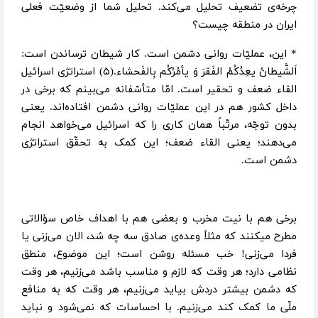
چرخه‌ی تضعیف تحلیل می‌کند. تحلیل شما از وضعیّت فعلی
ایران در منطقه چیست؟
* این، عملیّات روانی دشمن است. کار شیطان ترساندن است:
اَلشَّیطانُ یعِدُکُمُ الفَقرَ وَ یأمُرُکُم بِالفَحشاء.(۵) استراتژی اسرائیل
القاء ضعف و تحقیر است. امّا متأسّفانه می‌بینم که برخی در
داخل کشور هم در این عملیّات روانی دشمن افتاده‌اند. یعنی
بدون توجّه، مرتّباً همان کاری را که اسرائیل می‌خواهد انجام
می‌دهند؛ یعنی القاء ضعف؛ این کمک به تحقّق استراتژی
دشمن است.
برخی هم با نیت مخرب و بعضی هم با اهداف خاص سؤالاتی
مطرح میکنند که مثلاً وعده‌ی صادق سه چه شد، الان می‌زنی یا
فردا می‌زنی! خب مسئله روشن است؛ این موضوع، منطق
نظامی دارد؛ هر وقت که لازم و مناسب باشد می‌زنیم، هر وقت
که دشمن بیشتر دردش بیاید می‌زنیم، هر وقت که به منافع
ملّی ما کمک کند می‌زنیم. با احساسات که نمی‌شود و نباید