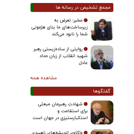
مجمع تشخیص در رسانه ها
مخبر: تعرض به
زیرساخت‌های ما بنای هژمونی
شما را نابود می‌کند
روایتی از ساده‌زیستی رهبر
شهید انقلاب از زبان حداد
عادل
مشاهده همه
گفتگوها
شهادتِ رهبرمان مبعثی
برای استقامت و
استکبارستیزیِ در جهان است
واکاوی اندیشه‌های راهبردی