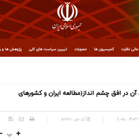
الی نظارت
کمیسیون ها
مصوبات
تبیین سیاست های کلی
پژوهش ها و رو
 را نابود می‌کند
 آن در افق چشم انداز(مطالعه ایران و کشورهای
۱۴۰۳/۱۰/۰۳
کد خبر:
۵۷۷۸
پ