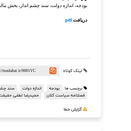
بودجه،
اندازه
دولت،
سند
چشم
انداز،
بخش
مالی
دریافت
pdf
لینک کوتاه :
برچسب ها:
بودجه
اندازه دولت
سند چشم 
فصلنامه سیاست کلان
حمیدرضا لطفی حقیقت
گزارش خطا