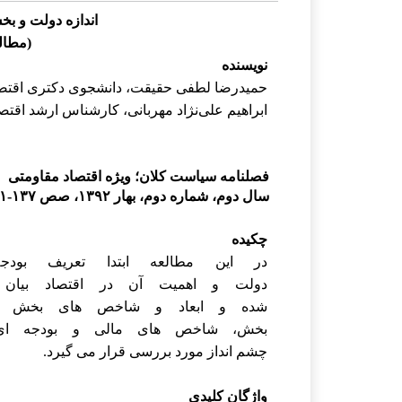
اندازه
دولت
و
بخ
(مطال
نویسنده
حمیدرضا لطفی حقیقت، دانشجوی دکتری اقتصاد
ابراهیم علی‌نژاد مهربانی، کارشناس ارشد اقتص
فصلنامه سیاست کلان؛ ویژه اقتصاد مقاومتی
سال دوم، شماره دوم، بهار ۱۳۹۲، صص ۱۳۷-۱۱۱
چکیده
در
این
مطالعه
ابتدا
تعریف
بودج
دولت
و
اهمیت
آن
در
اقتصاد
بیان
شده
و
ابعاد
و
شاخص
های
بخش
بخش،
شاخص
های
مالی
و
بودجه
ای
چشم
انداز
مورد
بررسی
قرار
می
گیرد.
واژگان
کلیدی