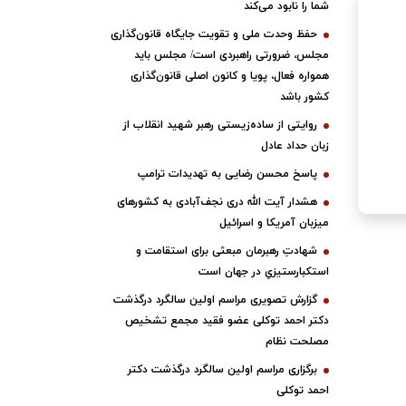
شما را نابود می‌کند
حفظ وحدت ملی و تقویت جایگاه قانون‌گذاری
مجلس، ضرورتی راهبردی است/ مجلس باید
همواره فعال، پویا و کانون اصلی قانون‌گذاری
کشور باشد
روایتی از ساده‌زیستی رهبر شهید انقلاب از
زبان حداد عادل
پاسخ محسن رضایی به تهدیدات ترامپ
هشدار آیت الله دری نجف‌آبادی به کشورهای
میزبان آمریکا و اسرائیل
شهادتِ رهبرمان مبعثی برای استقامت و
استکبارستیزیِ در جهان است
گزارش تصویری مراسم اولین سالگرد درگذشت
دکتر احمد توکلی عضو فقید مجمع تشخیص
مصلحت نظام
برگزاری مراسم اولین سالگرد درگذشت دکتر
احمد توکلی