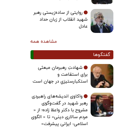
روایتی از ساده‌زیستی رهبر
شهید انقلاب از زبان حداد
عادل
مشاهده همه
گفتگوها
شهادتِ رهبرمان مبعثی
برای استقامت و
استکبارستیزیِ در جهان است
واکاوی اندیشه‌های راهبردی
رهبر شهید در گفت‌وگوی
مشروح با دکتر واعظ زاده؛ از «
مردم سالاری دینی» تا « الگوی
اسلامی- ایرانی پیشرفت»