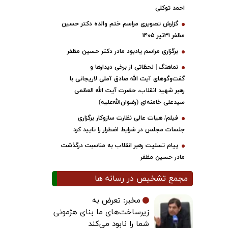
احمد توکلی
گزارش تصویری مراسم ختم والده دکتر حسین
مظفر ۳۱تیر ۱۴۰۵
برگزاری مراسم یادبود مادر دکتر حسین مظفر
نماهنگ | لحظاتی از برخی دیدارها و
گفت‌وگوهای آیت ‌الله صادق آملی لاریجانی با
رهبر شهید انقلاب، حضرت آیت‌ الله العظمی
سیدعلی خامنه‌ای (رضوان‌الله‌علیه)
فیلم/ هیات عالی نظارت سازوکار برگزاری
جلسات مجلس در شرایط اضطرار را تایید کرد
پیام تسلیت رهبر انقلاب به مناسبت درگذشت
مادر حسین مظفر
مجمع تشخیص در رسانه ها
مخبر: تعرض به
زیرساخت‌های ما بنای هژمونی
شما را نابود می‌کند