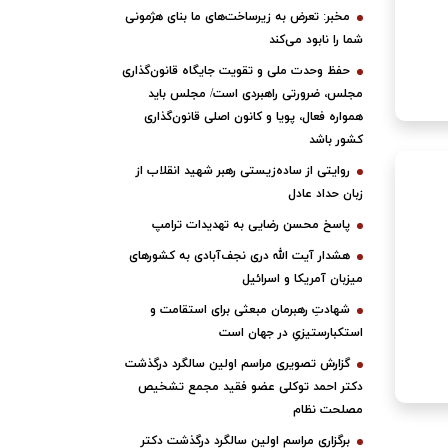
مخبر: تعرض به زیرساخت‌های ما بنای هژمونی
شما را نابود می‌کند
حفظ وحدت ملی و تقویت جایگاه قانون‌گذاری
مجلس، ضرورتی راهبردی است/ مجلس باید
همواره فعال، پویا و کانون اصلی قانون‌گذاری
کشور باشد
روایتی از ساده‌زیستی رهبر شهید انقلاب از
زبان حداد عادل
پاسخ محسن رضایی به تهدیدات ترامپ
هشدار آیت الله دری نجف‌آبادی به کشورهای
میزبان آمریکا و اسرائیل
شهادتِ رهبرمان مبعثی برای استقامت و
استکبارستیزیِ در جهان است
گزارش تصویری مراسم اولین سالگرد درگذشت
دکتر احمد توکلی عضو فقید مجمع تشخیص
مصلحت نظام
برگزاری مراسم اولین سالگرد درگذشت دکتر