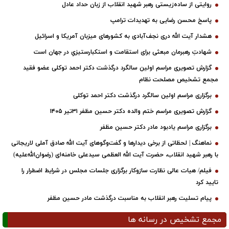
روایتی از ساده‌زیستی رهبر شهید انقلاب از زبان حداد عادل
پاسخ محسن رضایی به تهدیدات ترامپ
هشدار آیت الله دری نجف‌آبادی به کشورهای میزبان آمریکا و اسرائیل
شهادتِ رهبرمان مبعثی برای استقامت و استکبارستیزیِ در جهان است
گزارش تصویری مراسم اولین سالگرد درگذشت دکتر احمد توکلی عضو فقید
مجمع تشخیص مصلحت نظام
برگزاری مراسم اولین سالگرد درگذشت دکتر احمد توکلی
گزارش تصویری مراسم ختم والده دکتر حسین مظفر ۳۱تیر ۱۴۰۵
برگزاری مراسم یادبود مادر دکتر حسین مظفر
نماهنگ | لحظاتی از برخی دیدارها و گفت‌وگوهای آیت ‌الله صادق آملی لاریجانی
با رهبر شهید انقلاب، حضرت آیت‌ الله العظمی سیدعلی خامنه‌ای (رضوان‌الله‌علیه)
فیلم/ هیات عالی نظارت سازوکار برگزاری جلسات مجلس در شرایط اضطرار را
تایید کرد
پیام تسلیت رهبر انقلاب به مناسبت درگذشت مادر حسین مظفر
مجمع تشخیص در رسانه ها