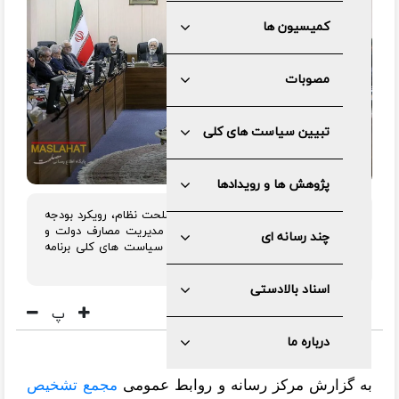
کمیسیون ها
مصوبات
تبیین سیاست های کلی
پژوهش ها و رویدادها
هیئت عالی نظارت مجمع تشخیص مصلحت نظام، رویکرد بودجه
۱۴۰۴ در خصوص واقعی کردن منابع و مدیریت مصارف دولت و
چند رسانه ای
کاهش کسری تراز عملیاتی را منطبق با سیاست های کلی برنامه
هفتم دانست.
اسناد بالادستی
پ
درباره ما
به گزارش مرکز رسانه و روابط عمومی
مجمع تشخیص