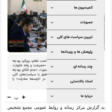
کمیسیون ها
مصوبات
تبیین سیاست های کلی
پژوهش ها و رویدادها
هیئت عالی نظارت مجمع تشخیص مصلحت نظام، رویکرد بودجه
۱۴۰۴ در خصوص«تحول نظام مالیاتی»، «معیشت و رفاه خانوار»،
چند رسانه ای
«پیشران‌های اقتصادی»، «توسعه دریامحور»، «عدم اتکای بودجه
به نفت» و «اصلاح نظام مالی» را منطبق با سیاست‌های کلی
برنامه هفتم دانست و رویکرد بودجه در «توسعه صادرات» را
اسناد بالادستی
منطبق با سیاست های کلی ندانست.
درباره ما
پ
به گزارش مرکز رسانه و روابط عمومی مجمع تشخیص