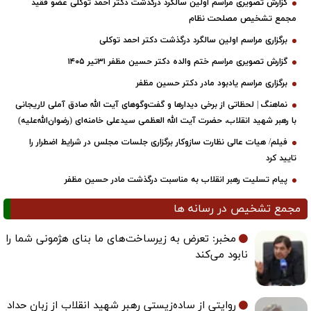
گزارش تصویری مراسم اولین سالگرد درگذشت دکتر احمد توکلی عضو فقید
مجمع تشخیص مصلحت نظام
برگزاری مراسم اولین سالگرد درگذشت دکتر احمد توکلی
گزارش تصویری مراسم ختم والده دکتر حسین مظفر ۳۱تیر ۱۴۰۵
برگزاری مراسم یادبود مادر دکتر حسین مظفر
نماهنگ | لحظاتی از برخی دیدارها و گفت‌وگوهای آیت ‌الله صادق آملی لاریجانی
با رهبر شهید انقلاب، حضرت آیت‌ الله العظمی سیدعلی خامنه‌ای (رضوان‌الله‌علیه)
فیلم/ هیات عالی نظارت سازوکار برگزاری جلسات مجلس در شرایط اضطرار را
تایید کرد
پیام تسلیت رهبر انقلاب به مناسبت درگذشت مادر حسین مظفر
مجمع تشخیص در رسانه ها
مخبر: تعرض به زیرساخت‌های ما بنای هژمونی شما را
نابود می‌کند
روایتی از ساده‌زیستی رهبر شهید انقلاب از زبان حداد