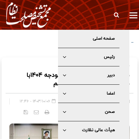
صفحه اصلی
چراغ سبز هیئت عالی نظارت مجمع به سازوکار برگزاری جلسات مجلس
در شرایط اضطرار
رئیس
در هیئت عالی نظارت صورت گرفت:
بررسی انطباق هشت محور بودجه ۱۴۰۴با
دبیر
سیاست‌های کلی برنامه هفتم
اعضا
هیأت عالی نظارت
»
اخبار
۱۴۰۳/۱۰/۰۶ - ۱۲:۴۶
صحن
کد خبر:
۵۷۹۷
هیأت عالی نظارت