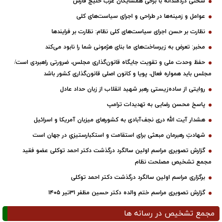
سخنی دردمندانه با برخی همسایگان عرب خلیج فارس
عوامل و زمینه‌ها در طراحی و اجرای سیاست‌های کلی
نظارت بر حسن اجرای سیاست‌های کلی نظام: نظارت بر فرایندها
مخبر: تعرض به زیرساخت‌های ما بنای هژمونی شما را نابود می‌کند
حفظ وحدت ملی و تقویت جایگاه قانون‌گذاری مجلس، ضرورتی راهبردی است/
مجلس باید همواره فعال، پویا و کانون اصلی قانون‌گذاری کشور باشد
روایتی از ساده‌زیستی رهبر شهید انقلاب از زبان حداد عادل
پاسخ محسن رضایی به تهدیدات ترامپ
هشدار آیت الله دری نجف‌آبادی به کشورهای میزبان آمریکا و اسرائیل
شهادتِ رهبرمان مبعثی برای استقامت و استکبارستیزیِ در جهان است
گزارش تصویری مراسم اولین سالگرد درگذشت دکتر احمد توکلی عضو فقید
مجمع تشخیص مصلحت نظام
برگزاری مراسم اولین سالگرد درگذشت دکتر احمد توکلی
گزارش تصویری مراسم ختم والده دکتر حسین مظفر ۳۱تیر ۱۴۰۵
مجمع تشخیص در رسانه ها