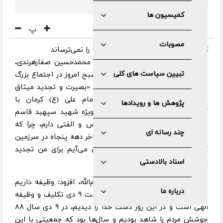
دشمن ما را نمی‌ترساند.
کمیسیون ها
پ
مصوبات
به گزارش
خبرگزاری تسنیم از کرمان
، محمدحسین صفارهرندی،
تبیین سیاست های کلی
عضو مجمع تشخیص مصلحت نظام صبح امروز در اجتماع بزرگ
و مردمی بزرگداشت حماسه ۹ دی‌ روز «بصیرت و تجدید میثاق
امت با ولایت» در مصلی بزرگ امام علی (ع) کرمان با
پژوهش ها و رویدادها
گرامیداشت یاد و خاطره شهیدان به‌ویژه شهید سپهبد قاسم
سلیمانی، اظهار داشت: با کرمان انس و الفتی دارم، چرا که
چند رسانه ای
توفیق خدمتگزاری در دهه شصت و اواخر دهه پنجاه در سرزمین
کرمان داشتم و هر بار که به کرمان می‌آیم برای من تجدید
خاطرات می‌شود.
اسناد بالادستی
وی با گرامیداشت ۹ دی به‌عنوان یوم‌الله، افزود: وظیفه داریم
درباره ما
روزهای خدا را تعظیم کنیم و بزرگداشت ۹ دی تکلیف و وظیفه
الهی است و در این روز دست خدا را دیدیم، در ۹ دی سال ۸۸
جوشش مردم را شاهد بودیم و سال‌ها بود که جمعیتی با این