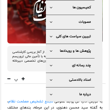
کمیسیون ها
مصوبات
تبیین سیاست های کلی
پژوهش ها و رویدادها
سخنگوی مجمع تشخیص مصلحت نظام از آغاز بررسی کارشناسی
لوایح پیوستن ایران به کنوانسیون مقابله با تأمین مالی تروریسم
(CFT) و کنوانسیون پالرمو در کمیسیون‌های تخصصی دبیرخانه
مجمع تشخیص مصلحت نظام خبر داد.
چند رسانه ای
پ
اسناد بالادستی
درباره ما
به گزارش اداره کل روابط عمومی
مجمع تشخیص مصلحت نظام
،
به گفته سید محسن دهنوی، در این مرحله، بندهای مختلف