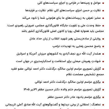
عوامل و زمینه‌ها در طراحی و اجرای سیاست‌های کلی
نظارت بر حسن اجرای سیاست‌های کلی نظام: نظارت بر فرایندها
مخبر: تعرض به زیرساخت‌های ما بنای هژمونی شما را نابود می‌کند
حفظ وحدت ملی و تقویت جایگاه قانون‌گذاری مجلس، ضرورتی راهبردی است/
مجلس باید همواره فعال، پویا و کانون اصلی قانون‌گذاری کشور باشد
روایتی از ساده‌زیستی رهبر شهید انقلاب از زبان حداد عادل
پاسخ محسن رضایی به تهدیدات ترامپ
هشدار آیت الله دری نجف‌آبادی به کشورهای میزبان آمریکا و اسرائیل
شهادتِ رهبرمان مبعثی برای استقامت و استکبارستیزیِ در جهان است
گزارش تصویری مراسم اولین سالگرد درگذشت دکتر احمد توکلی عضو فقید
مجمع تشخیص مصلحت نظام
برگزاری مراسم اولین سالگرد درگذشت دکتر احمد توکلی
گزارش تصویری مراسم ختم والده دکتر حسین مظفر ۳۱تیر ۱۴۰۵
برگزاری مراسم یادبود مادر دکتر حسین مظفر
نماهنگ | لحظاتی از برخی دیدارها و گفت‌وگوهای آیت ‌الله صادق آملی لاریجانی