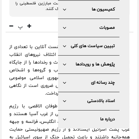
خنثی کردند و کشورهای عربی باید دست مبارزین فلسطینی را
ببوسند و در بازسازی غزه بدون منت کمک کنند.
کمیسیون ها
پ
مصوبات
تبیین سیاست های کلی
به گزارش ایسنا
، محسن رضایی در نشست آنلاین با تعدادی از
نمایندگان مجلس و اعضای شورای ائتلاف نیروهای انقلاب
اسلامی با بیان اینکه امروز باید حوادث و رخدادها را از جایگاه
پژوهش ها و رویدادها
انقلاب اسلامی و نه از جایگاه احزاب و گروه‌ها و اشخاص
نگریست، اظهار کرد: انقلاب و جمهوری اسلامی موضوعی
چند رسانه ای
فراحزبی و فراجناحی است و زین پس ضروری است از نگاهی
فراتر از جناح‌ها و دسته‌ها به مسائل پرداخت.
اسناد بالادستی
وی افزود: ۶ کشوری که پس از طوفان الاقصی با رژیم
صهیونیستی درگیر شدند بخش مهمی از غرب آسیا هستند و
درباره ما
رخداد بزرگی حادث شده است؛ آمریکا، انگلیس، فرانسه و جبهه
غرب پشت اسرائیل ایستادند و از رژیم صهیونیستی حمایت
همه‌جانبه داشتند و باعث تحمیل جنگ از سوی اسرائیل به