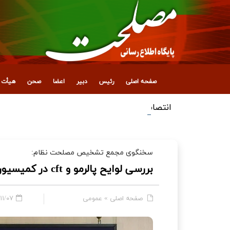
صفحه اصلی
رئیس
دبیر
اعضا
صحن
هیأت ع
انتصاب معاون جدید اداری، مالی و پشتیبانی
سخنگوی مجمع تشخیص مصلحت نظام:
بررسی لوایح پالرمو و cft در کمیسیون مشترک مجمع تشخیص آغاز شد
صفحه اصلی
»
عمومی
۷ - ۱۶:۴۶