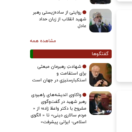
روایتی از ساده‌زیستی رهبر
شهید انقلاب از زبان حداد
عادل
مشاهده همه
گفتگوها
شهادتِ رهبرمان مبعثی
برای استقامت و
استکبارستیزیِ در جهان است
واکاوی اندیشه‌های راهبردی
رهبر شهید در گفت‌وگوی
مشروح با دکتر واعظ زاده؛ از «
مردم سالاری دینی» تا « الگوی
اسلامی- ایرانی پیشرفت»