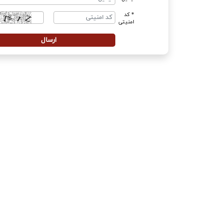
* کد
امنیتی