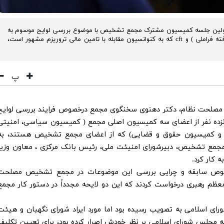
لین جلسه کمیسیون مشترک مجمع تشخیص با موضوع بررسی لوایح موسوم به
پالرمو (کنوانسیون ملل متحد علیه جرائم سازمان یافته فراملی ) و cft که به کنوانسیون مقابله با تامین مالی تروریزم مشهور است،
پ
مصلحت نظام، دکتر دهنوی سخنگوی مجمع درخصوص فرایند بررسی لوایح
فت: پانزده نفر از اعضای سه کمیسیون اصلی مجمع ( کمیسیون سیاسی، امنیتی
ری و کمیسیون حقوق و قضایی) که از اعضای مجمع تشخیص هستند، به
 مجمع تشخیص، دبیرشورای امنیئت ملی، رئیس بانک مرکزی ، معاون وزیر
ه کار کرد.
ص سابقه و چرایی بررسی این موضوعات در مجمع تشخیص مصلحت
عظم رهبری درخواست کردند که این دو لایحه مجدداً در دستور کار مجمع
رای اسلامی به تصویب رسیده بود اما مورد ایراد شورای نگهبان و هیئت
 که مجلس شورای اسلامی بر نظر خودش اصرار کرده بود، برای تعیین تکلیف