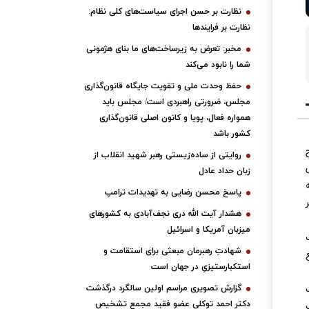
نظارت بر حسن اجرای سیاست‌های کلی نظام:
نظارت بر فرایندها
مخبر: تعرض به زیرساخت‌های ما بنای هژمونی
شما را نابود می‌کند
حفظ وحدت ملی و تقویت جایگاه قانون‌گذاری
مجلس، ضرورتی راهبردی است/ مجلس باید
همواره فعال، پویا و کانون اصلی قانون‌گذاری
کشور باشد
روایتی از ساده‌زیستی رهبر شهید انقلاب از
زبان حداد عادل
پاسخ محسن رضایی به تهدیدات ترامپ
هشدار آیت الله دری نجف‌آبادی به کشورهای
میزبان آمریکا و اسرائیل
شهادتِ رهبرمان مبعثی برای استقامت و
استکبارستیزیِ در جهان است
گزارش تصویری مراسم اولین سالگرد درگذشت
دکتر احمد توکلی عضو فقید مجمع تشخیص