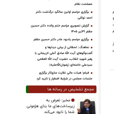
مصلحت نظام
برگزاری مراسم اولین سالگرد درگذشت دکتر
یون مشترک برگزار شد. لذا بررسی بند به بند cft و
احمد توکلی
گزارش تصویری مراسم ختم والده دکتر حسین
مظفر ۳۱تیر ۱۴۰۵
برگزاری مراسم یادبود مادر دکتر حسین مظفر
نماهنگ | لحظاتی از برخی دیدارها و
گفت‌وگوهای آیت ‌الله صادق آملی لاریجانی با
رهبر شهید انقلاب، حضرت آیت‌ الله العظمی
سیدعلی خامنه‌ای (رضوان‌الله‌علیه)
فیلم/ هیات عالی نظارت سازوکار برگزاری
جلسات مجلس در شرایط اضطرار را تایید کرد
مجمع تشخیص در رسانه ها
مخبر: تعرض به
زیرساخت‌های ما بنای هژمونی
شما را نابود می‌کند