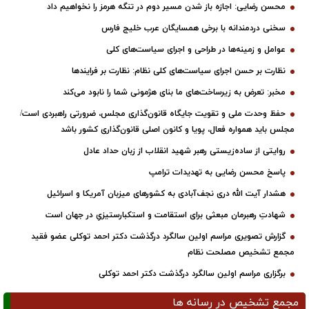
محسن رضایی: اجازه باز شدن مسیر دوم در تنگه هرمز را نخواهیم داد
سخنی دردمندانه با برخی همسایگان عرب خلیج فارس
عوامل و زمینه‌ها در طراحی و اجرای سیاست‌های کلی
نظارت بر حسن اجرای سیاست‌های کلی نظام: نظارت بر فرایندها
مخبر: تعرض به زیرساخت‌های ما بنای هژمونی شما را نابود می‌کند
حفظ وحدت ملی و تقویت جایگاه قانون‌گذاری مجلس، ضرورتی راهبردی است/
مجلس باید همواره فعال، پویا و کانون اصلی قانون‌گذاری کشور باشد
روایتی از ساده‌زیستی رهبر شهید انقلاب از زبان حداد عادل
پاسخ محسن رضایی به تهدیدات ترامپ
هشدار آیت الله دری نجف‌آبادی به کشورهای میزبان آمریکا و اسرائیل
شهادتِ رهبرمان مبعثی برای استقامت و استکبارستیزیِ در جهان است
گزارش تصویری مراسم اولین سالگرد درگذشت دکتر احمد توکلی عضو فقید
مجمع تشخیص مصلحت نظام
برگزاری مراسم اولین سالگرد درگذشت دکتر احمد توکلی
مجمع تشخیص در رسانه ها