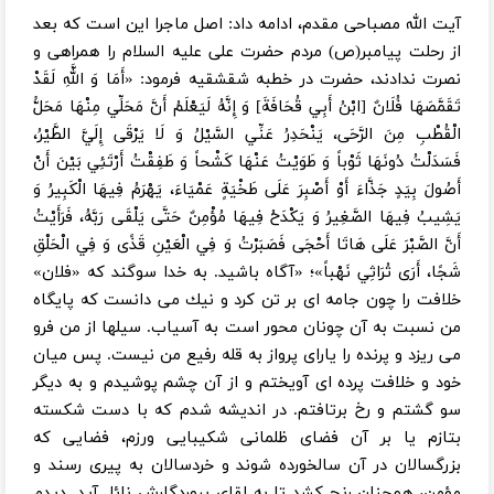
آیت الله مصباحی مقدم، ادامه داد: اصل ماجرا این است که بعد
از رحلت پیامبر(ص) مردم حضرت علی علیه السلام را همراهی و
نصرت ندادند، حضرت در خطبه شقشقیه فرمود: «أَمَا وَ اللَّهِ لَقَدْ
تَقَمَّصَهَا فُلَانٌ [ابْنُ أَبِي قُحَافَةَ] وَ إِنَّهُ لَيَعْلَمُ أَنَّ مَحَلِّي مِنْهَا مَحَلُّ
الْقُطْبِ مِنَ الرَّحَى، يَنْحَدِرُ عَنِّي السَّيْلُ وَ لَا يَرْقَى إِلَيَّ الطَّيْرُ،
فَسَدَلْتُ دُونَهَا ثَوْباً وَ طَوَيْتُ عَنْهَا كَشْحاً وَ طَفِقْتُ أَرْتَئِي بَيْنَ أَنْ
أَصُولَ بِيَدٍ جَذَّاءَ أَوْ أَصْبِرَ عَلَى طَخْيَةٍ عَمْيَاءَ، يَهْرَمُ فِيهَا الْكَبِيرُ وَ
يَشِيبُ فِيهَا الصَّغِيرُ وَ يَكْدَحُ فِيهَا مُؤْمِنٌ حَتَّى يَلْقَى رَبَّهُ، فَرَأَيْتُ
أَنَّ الصَّبْرَ عَلَى هَاتَا أَحْجَى فَصَبَرْتُ وَ فِي الْعَيْنِ قَذًى وَ فِي الْحَلْقِ
شَجًا، أَرَى تُرَاثِي نَهْباً»؛ «آگاه باشيد. به خدا سوگند كه «فلان»
خلافت را چون جامه اى بر تن كرد و نيك مى دانست كه پايگاه
من نسبت به آن چونان محور است به آسياب. سيلها از من فرو
مى ريزد و پرنده را ياراى پرواز به قله رفيع من نيست. پس ميان
خود و خلافت پرده اى آويختم و از آن چشم پوشيدم و به ديگر
سو گشتم و رخ برتافتم. در انديشه شدم كه با دست شكسته
بتازم يا بر آن فضاى ظلمانى شكيبايى ورزم، فضايى كه
بزرگسالان در آن سالخورده شوند و خردسالان به پيرى رسند و
مؤمن، همچنان رنج كشد تا به لقاى پروردگارش نائل آيد. ديدم