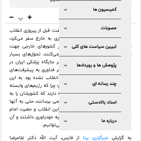
به این مراتب عالی هیچگاه دست نمی‌یافتیم.
کمیسیون ها
پ
مصوبات
عضو مجمع تشخیص مصلحت نظام گفت: قبل از پیروزی انقلاب
اسلامی، شاه کشور برای درمان بیماری به خارج سفر می‌کرد،
درحالی که امروز افراد زیادی از سایر کشور‌های خارجی جهت
تبیین سیاست های کلی
درمان بیماری‌های خود به ایران سفر می‌کنند. تحول‌های بسیار
زیادی ایجاد شده است. در حال حاضر جایگاه پزشکی ایران در
پژوهش ها و رویدادها
منطقه دارای رتبه نخست است؛ از نظر فناوری به پیشرفت‌های
بسیار زیادی دست یافته‌ایم که اگر انقلاب نشده بود به این
چند رسانه ای
مراتب عالی هیچگاه دست نمی‌یافتیم؛ چرا که رژیم‌های وابسته
نه جرأت و نه توانایی و نه حتی اجازه دارند که کشورشان را به
استقلال سیاسی، نظامی، دفاعی و علمی برسانند، حتی به آنها
اسناد بالادستی
اجازه تفکر مستقل هم نمی‌دهند اما این انقلاب و حضرت امام
خمینی(رحمت الله علیه) بودند که روحیه خودباوری داشتند و آن
درباره ما
را به ملت تزریق کردند و فرمودند ما می‌توانیم.
به گزارش
خبرگزاری برنا
از فارس، آیت الله دکتر غلامرضا