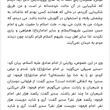
كه شكيبايى در آن حالت خردمندانه تر است و من طريق
شكيبايى گزيدم، در حالى كه همانند كسى بودم كه خاشاك به
چشمش رفته، و استخوان در گلويش مانده باشد. مى ديدم، كه
ميراث من به غارت مى رود.». ملت اسلام با حضرت علی و امام
حسن مجتبی علیهماالسلام و سایر امامان(ع) همراهی و یاری
نکردند، لذا سایر اهل بیت علیهم السلام قیام نکردند چون دیدند
مردم به میدان نمی‌آیند.
وی در این خصوص، روایتی از امام صادق علیه السلام، بیان کرد:
«سدیر صیرفی می‌گوید: بر امام صادق(ع) وارد شدم و عرض
کردم: تو را به خدا چرا نشسته‌ای؟ امام صادق(ع) فرمود: ای
سدیر! چه اتفاقی افتاده است؟ سدیر گفت: از فراوانی دوستان
و شیعیان و یارانت سخن می‌گویم. امام فرمود: فکر می‌کنی
شیعیان ما چند نفر باشند. سدیر گفت: یکصد هزار نفر. امام
فرمود: یکصد هزار نفر؟ سدیر گفت: آری و شاید دویست هزار
نفر. امام فرمود: دویست هزار نفر؟ سدیر گفت: آری و شاید