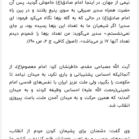
نیمی از جهان. در اینجا امام صادق(ع) خاموش گردید. پس آن
حضرت همراه سدیر صیرفی به سوی ینبع رفتند و در بین راه
امام صادق(ع) در حالی که به گله بزها نگاه می‌کرد فرمود: ای
سدیر! اگر شیعیان ما به تعداد این بزها رسیده بود، بر جای
نمی‌نشستم.» سدیر می‌گوید: من تعداد بزها را شمردم دیدم
تعداد آنها ۱۷ بز می‌باشد». (اصول کافی، ج ۲، ص ۱۹۰).
آیت الله مصباحی مقدم، خاطرنشان کرد: امام معصوم(ع)، از
آنجائیکه احساس پشتیبانی و یاری نکرد، به میدان نیامد تا
حکومت را بگیرد، ولی ملت عزیز ایران با نفس‌های قدسی امام
خمینی(رحمت الله علیه) احساس وظیفه کردند و به میدان
آمدند؛ که همین حرکت و به میدان آمدن ملت، باعث پیروزی
انقلاب شد.
وی گفت: دشمنان برای پشیمان کردن مردم از انقلاب،
تحریم‌های عجیب و به تعبیر خودشان فلج کننده بر کشور ما