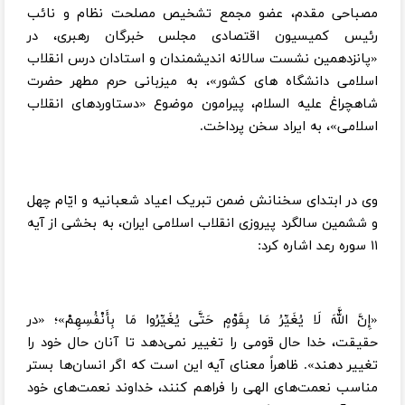
مصباحی مقدم، عضو مجمع تشخیص مصلحت نظام و نائب
رئیس کمیسیون اقتصادی مجلس خبرگان رهبری، در
«پانزدهمین نشست سالانه اندیشمندان و استادان درس انقلاب
اسلامی دانشگاه های کشور»، به میزبانی حرم مطهر حضرت
شاهچراغ علیه السلام، پیرامون موضوع «دستاوردهای انقلاب
اسلامی»، به ایراد سخن پرداخت.
وی در ابتدای سخنانش ضمن تبریک اعیاد شعبانیه و ایّام چهل
و ششمین سالگرد پیروزی انقلاب اسلامی ایران، به بخشی از آیه
۱۱ سوره رعد اشاره کرد:
«إِنَّ اللَّهَ لَا يُغَيِّرُ مَا بِقَوْمٍ حَتَّى يُغَيِّرُوا مَا بِأَنْفُسِهِمْ»؛ «در
حقيقت، خدا حال قومى را تغيير نمى‌دهد تا آنان حال خود را
تغيير دهند». ظاهراً معنای آیه این است که اگر انسان‌ها بستر
مناسب نعمت‌های الهی را فراهم کنند، خداوند نعمت‌های خود