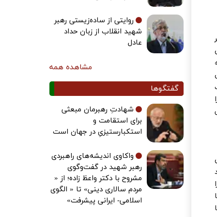
روایتی از ساده‌زیستی رهبر
شهید انقلاب از زبان حداد
عادل
مشاهده همه
اغ یک
گفتگوها
شهادتِ رهبرمان مبعثی
برای استقامت و
استکبارستیزیِ در جهان است
واکاوی اندیشه‌های راهبردی
رهبر شهید در گفت‌وگوی
مشروح با دکتر واعظ زاده؛ از «
مردم سالاری دینی» تا « الگوی
اسلامی- ایرانی پیشرفت»