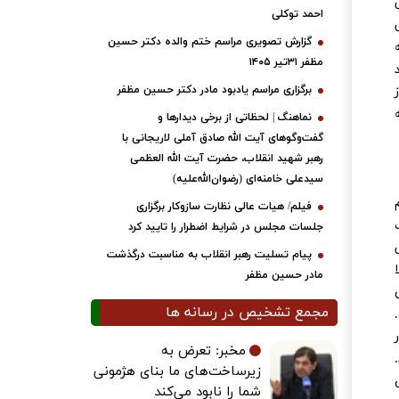
ی
احمد توکلی
گزارش تصویری مراسم ختم والده دکتر حسین
مظفر ۳۱تیر ۱۴۰۵
از
برگزاری مراسم یادبود مادر دکتر حسین مظفر
نماهنگ | لحظاتی از برخی دیدارها و
گفت‌وگوهای آیت ‌الله صادق آملی لاریجانی با
رهبر شهید انقلاب، حضرت آیت‌ الله العظمی
سیدعلی خامنه‌ای (رضوان‌الله‌علیه)
فیلم/ هیات عالی نظارت سازوکار برگزاری
جلسات مجلس در شرایط اضطرار را تایید کرد
پیام تسلیت رهبر انقلاب به مناسبت درگذشت
مادر حسین مظفر
مجمع تشخیص در رسانه ها
مخبر: تعرض به
زیرساخت‌های ما بنای هژمونی
شما را نابود می‌کند