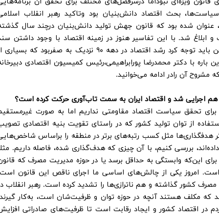
است‌هاهمانند سیاست‌های اصل۴۴ دارای قانون ویژه‌ای نبوداما درسرفصل‌های مختلف برای تحقق آن برنامه‌های
است‌ها، بحث اقتصاد دانش‌بنیان بود وتاکید رهبر انقلاب اسلامی
، عنوان شده بود که قانون جهش تولید دانش‌بنیان درچند سال گذشته
ابلاغ شد. با این تفاسیر هنوز در زمینه اقتصاد با وجود داشتن سند
بالادستی در نقطه مطلوبی قرارنگرفته‌‎ایم. همچنین باید توجه کرد رشد اقتصاد در دهه ۹۰ نزدیک به صفربود که بسیاری 
این باره با دکتر محمدرضا پورابراهیمی،رئیس کمیسیون اقتصادی دبیرخانه
مشروح آن رادر ادامه می‌خوانید.
هم اجرایی شد و اقتصاد ایران به سمت تاب‌آوری حرکت کرده است؟
 برای تحقق سیاست اقتصاد مقاومتی نداریم اما به صورت غیرمستقیم
ستفاده از توان تولید کشور که در راستای تقویت بنیه اقتصادی تصویب
اگر هدفگذاری‌ها مثل کسب رتبه‌های برتر در منطقه را براساس شاخص‌هایی
ده‌اند، بررسی کنیم، با آن چیزی که هدف‌گذاری شده، فاصله داریم. مثلا
برای این‌که وابستگی به حداقل برسد یا در حوزه مدیریت مصرف که قانون
اده است. امروز یکی از چالش‌های اساسی ما اجرای ناقص این قانون است.
مصرف کشور گذاشته و هم ناترازی‌ها را تشدید کرده است. رهبر انقلاب در
ند که مکلف هستند آنچه در حوزه توان و ظرفیت‌شان است، به‌کار گیرند.
 در اقتصاد کشور و ایجاد رقابت است تا ظرفیت‌های صادراتی افزایش