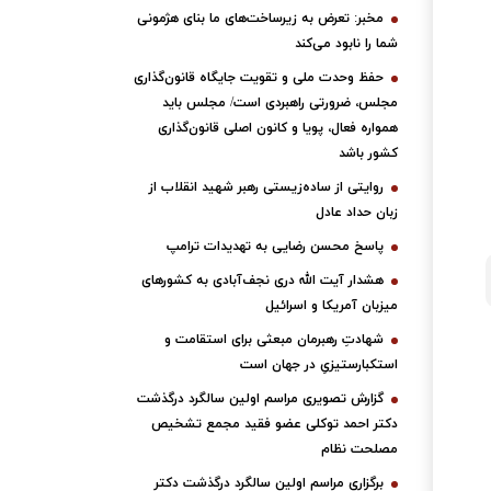
مخبر: تعرض به زیرساخت‌های ما بنای هژمونی
شما را نابود می‌کند
حفظ وحدت ملی و تقویت جایگاه قانون‌گذاری
مجلس، ضرورتی راهبردی است/ مجلس باید
همواره فعال، پویا و کانون اصلی قانون‌گذاری
کشور باشد
روایتی از ساده‌زیستی رهبر شهید انقلاب از
زبان حداد عادل
پاسخ محسن رضایی به تهدیدات ترامپ
هشدار آیت الله دری نجف‌آبادی به کشورهای
میزبان آمریکا و اسرائیل
شهادتِ رهبرمان مبعثی برای استقامت و
استکبارستیزیِ در جهان است
گزارش تصویری مراسم اولین سالگرد درگذشت
دکتر احمد توکلی عضو فقید مجمع تشخیص
مصلحت نظام
برگزاری مراسم اولین سالگرد درگذشت دکتر