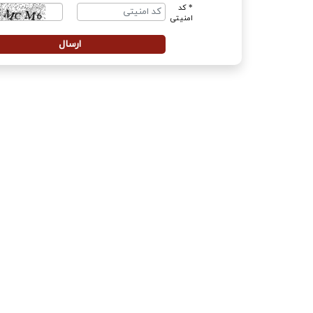
* کد
امنیتی