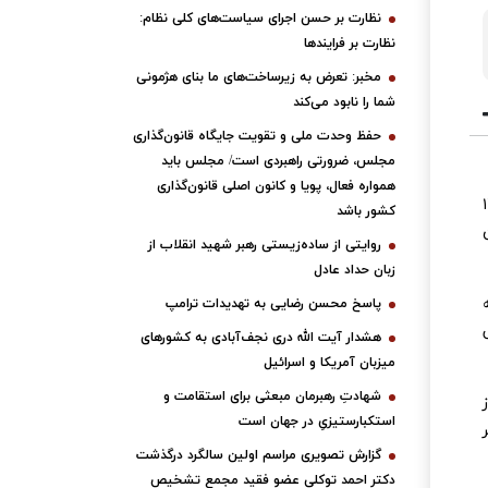
نظارت بر حسن اجرای سیاست‌های کلی نظام:
نظارت بر فرایندها
مخبر: تعرض به زیرساخت‌های ما بنای هژمونی
شما را نابود می‌کند
حفظ وحدت ملی و تقویت جایگاه قانون‌گذاری
مجلس، ضرورتی راهبردی است/ مجلس باید
همواره فعال، پویا و کانون اصلی قانون‌گذاری
نبه ۲۷ اسفند۱۴۰۳
کشور باشد
روایتی از ساده‌زیستی رهبر شهید انقلاب از
زبان حداد عادل
ه
پاسخ محسن رضایی به تهدیدات ترامپ
هشدار آیت الله دری نجف‌آبادی به کشورهای
میزبان آمریکا و اسرائیل
شهادتِ رهبرمان مبعثی برای استقامت و
از
استکبارستیزیِ در جهان است
ر
گزارش تصویری مراسم اولین سالگرد درگذشت
دکتر احمد توکلی عضو فقید مجمع تشخیص