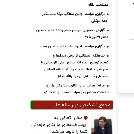
مصلحت نظام
برگزاری مراسم اولین سالگرد درگذشت دکتر
احمد توکلی
گزارش تصویری مراسم ختم والده دکتر حسین
مظفر ۳۱تیر ۱۴۰۵
برگزاری مراسم یادبود مادر دکتر حسین مظفر
نماهنگ | لحظاتی از برخی دیدارها و
گفت‌وگوهای آیت ‌الله صادق آملی لاریجانی با
رهبر شهید انقلاب، حضرت آیت‌ الله العظمی
سیدعلی خامنه‌ای (رضوان‌الله‌علیه)
فیلم/ هیات عالی نظارت سازوکار برگزاری
جلسات مجلس در شرایط اضطرار را تایید کرد
مجمع تشخیص در رسانه ها
مخبر: تعرض به
زیرساخت‌های ما بنای هژمونی
شما را نابود می‌کند