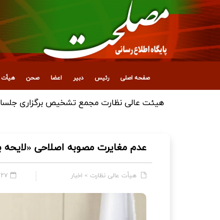
صفحه اصلی
رئیس
دبیر
اعضا
صحن
هیأت ع
هیئت عالی نظارت مجمع تشخیص برگزاری جلسات 
عدم مغایرت مصوبه اصلاحی «لایحه بودجه ۱۴۰۴ کل کشور» با سیاست‌ه
هیأت عالی نظارت
»
اخبار
۲۱:۵۰