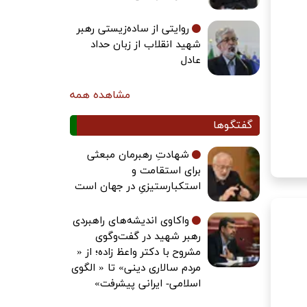
روایتی از ساده‌زیستی رهبر
شهید انقلاب از زبان حداد
عادل
مشاهده همه
گفتگوها
شهادتِ رهبرمان مبعثی
برای استقامت و
استکبارستیزیِ در جهان است
واکاوی اندیشه‌های راهبردی
رهبر شهید در گفت‌وگوی
مشروح با دکتر واعظ زاده؛ از «
مردم سالاری دینی» تا « الگوی
اسلامی- ایرانی پیشرفت»