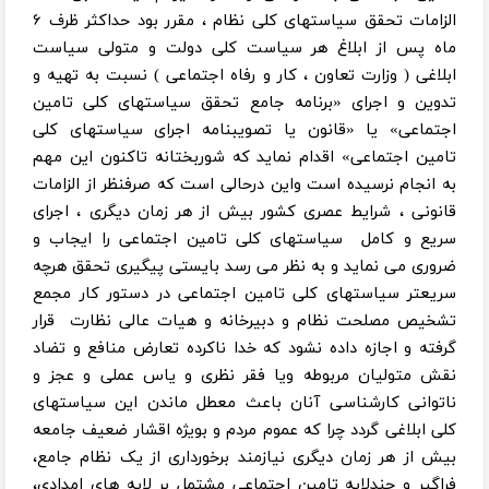
الزامات تحقق سیاستهای کلی نظام ، مقرر بود حداکثر ظرف ۶
ماه پس از ابلاغ هر سیاست کلی دولت و متولی سیاست
ابلاغی ( وزارت تعاون ، کار و رفاه اجتماعی ) نسبت به تهیه و
تدوین و اجرای «برنامه جامع تحقق سیاستهای کلی تامین
اجتماعی» یا «قانون یا تصویبنامه اجرای سیاستهای کلی
تامین اجتماعی» اقدام نماید که شوربختانه تاکنون این مهم
به انجام نرسیده است واین درحالی است که صرفنظر از الزامات
قانونی ، شرایط عصری کشور بیش از هر زمان دیگری ، اجرای
سریع و کامل سیاستهای کلی تامین اجتماعی را ایجاب و
ضروری می نماید و به نظر می رسد بایستی پیگیری تحقق هرچه
سریعتر سیاستهای کلی تامین اجتماعی در دستور کار مجمع
تشخیص مصلحت نظام و دبیرخانه و هیات عالی نظارت قرار
گرفته و اجازه داده نشود که خدا ناکرده تعارض منافع و تضاد
نقش متولیان مربوطه ویا فقر نظری و یاس عملی و عجز و
ناتوانی کارشناسی آنان باعث معطل ماندن این سیاستهای
کلی ابلاغی گردد چرا که عموم مردم و بویژه اقشار ضعیف جامعه
بیش از هر زمان دیگری نیازمند برخورداری از یک نظام جامع،
فراگیر و چندلایه تامین اجتماعی مشتمل بر لایه های امدادی،