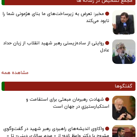
مجمع تشخیص در رسانه ها
مخبر: تعرض به زیرساخت‌های ما بنای هژمونی شما را
نابود می‌کند
روایتی از ساده‌زیستی رهبر شهید انقلاب از زبان حداد
عادل
مشاهده همه
گفتگوها
شهادتِ رهبرمان مبعثی برای استقامت و
استکبارستیزیِ در جهان است
واکاوی اندیشه‌های راهبردی رهبر شهید در گفت‌وگوی
مشروح با دکتر واعظ زاده؛ از « مردم سالاری دینی» تا «