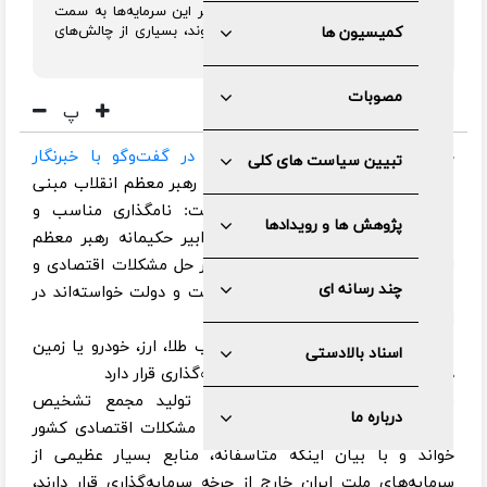
خارج از چرخه سرمایه‌گذاری قرار دارد اگر این سرمایه‌ها به سمت
پروژه‌های اقتصادی و تولید هدایت شوند، بسیاری از چالش‌های
کمیسیون ها
اقتصادی قابل حل خواهد بود.
مصوبات
پ
حجت‌الاسلام غلامرضا مصباحی‌مقدم
در گفت‌وگو با خبرنگار
تبیین سیاست های کلی
سیاسی ایرنا
با اشاره به شعار امسال رهبر معظم انقلاب مبنی
بر «سرمایه گذاری برای تولید» گفت: نامگذاری مناسب و
پژوهش ها و رویدادها
شایسته سال ۱۴۰۴، نشان‌دهنده تدابیر حکیمانه رهبر معظم
انقلاب است که تمام تلاش خود را بر حل مشکلات اقتصادی و
چند رسانه ای
معیشت مردم متمرکز کرده‌اند و از ملت و دولت خواسته‌اند در
این راستا همت گمارند.
منابع عظیمی از سرمایه مردم در قالب طلا، ارز، خودرو یا زمین
اسناد بالادستی
ذخیره می‌شوند و خارج از چرخه سرمایه‌گذاری قرار دارد
رئیس کمیسیون امور زیربنایی و تولید مجمع تشخیص
درباره ما
مصلحت نظام، سرمایه‌گذاری را راه‌حل مشکلات اقتصادی کشور
خواند و با بیان اینکه متاسفانه، منابع بسیار عظیمی از
سرمایه‌های ملت ایران خارج از چرخه سرمایه‌گذاری قرار دارند،