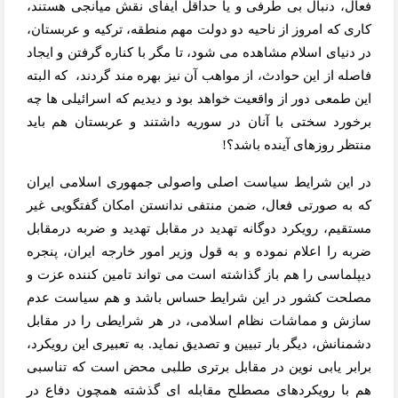
فعال، دنبال بی طرفی و یا حداقل ایفای نقش میانجی هستند،
کاری که امروز از ناحیه دو دولت مهم منطقه، ترکیه و عربستان،
در دنیای اسلام مشاهده می شود، تا مگر با کناره گرفتن و ایجاد
فاصله از این حوادث، از مواهب آن نیز بهره مند گردند،
که البته
این طمعی دور از واقعیت خواهد بود و دیدیم که اسرائیلی ها چه
برخورد سختی با آنان در سوریه داشتند و عربستان هم باید
منتظر روزهای آینده باشد؟!
در این شرایط سیاست اصلی واصولی جمهوری اسلامی ایران
که به صورتی فعال، ضمن منتفی ندانستن امکان گفتگویی غیر
مستقیم، رویکرد دوگانه تهدید در مقابل تهدید و ضربه درمقابل
ضربه را اعلام نموده و به قول وزیر امور خارجه ایران، پنجره
دیپلماسی را هم باز گذاشته است می تواند تامین کننده عزت و
مصلحت کشور در این شرایط حساس باشد و هم سیاست عدم
سازش و مماشات نظام اسلامی، در هر شرایطی را در مقابل
دشمنانش، دیگر بار تبیین و تصدیق نماید. به تعبیری این رویکرد،
برابر یابی نوین در مقابل برتری طلبی محض است که تناسبی
هم با رویکردهای مصطلح مقابله ای گذشته همچون دفاع در