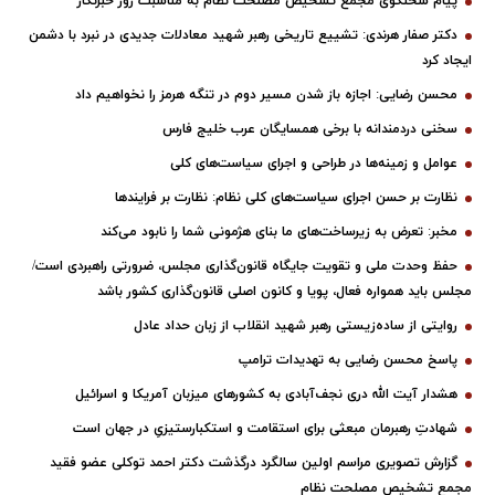
پیام سخنگوی مجمع تشخیص مصلحت نظام به مناسبت روز خبرنگار
دکتر صفار هرندی: تشییع تاریخی رهبر شهید معادلات جدیدی در نبرد با دشمن
ایجاد کرد
محسن رضایی: اجازه باز شدن مسیر دوم در تنگه هرمز را نخواهیم داد
سخنی دردمندانه با برخی همسایگان عرب خلیج فارس
عوامل و زمینه‌ها در طراحی و اجرای سیاست‌های کلی
نظارت بر حسن اجرای سیاست‌های کلی نظام: نظارت بر فرایندها
مخبر: تعرض به زیرساخت‌های ما بنای هژمونی شما را نابود می‌کند
حفظ وحدت ملی و تقویت جایگاه قانون‌گذاری مجلس، ضرورتی راهبردی است/
مجلس باید همواره فعال، پویا و کانون اصلی قانون‌گذاری کشور باشد
روایتی از ساده‌زیستی رهبر شهید انقلاب از زبان حداد عادل
پاسخ محسن رضایی به تهدیدات ترامپ
هشدار آیت الله دری نجف‌آبادی به کشورهای میزبان آمریکا و اسرائیل
شهادتِ رهبرمان مبعثی برای استقامت و استکبارستیزیِ در جهان است
گزارش تصویری مراسم اولین سالگرد درگذشت دکتر احمد توکلی عضو فقید
مجمع تشخیص مصلحت نظام