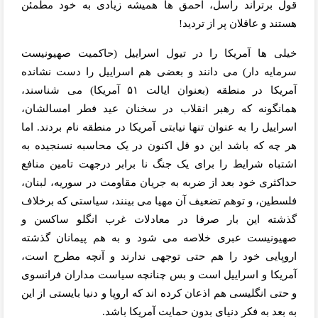
قول برتراند راسل، احمق ها همیشه زیادی به خود مطمئن
هستند و عاقلان پر از تردید!
خیلی ها آمریکا را در تیول اسراییل (حاکمیت صهیونیست
سرمایه دار) می دانند و بعضی هم اسراییل را دست نشانده
آمریکا در منطقه (بعنوان ایالت ۵۱ آمریکا) می شناسند،
همانگونه که رهبر انقلاب در سخنان عید فطر امسالشان،
اسراییل را به عنوان تنها نیابتی آمریکا در منطقه نام بردند. اما
هر چه که باشد این دو قل اکنون در یک محاسبه نسنجیده به
اشتباه شرایط را برای یک جنگ نا برابر درجهت تامین منافع
حداکثری خود بعد از ضربه به جریان مقاومت در سوریه، لبنان،
فلسطین، و توهم تضعیف آن مهیا می بینند، سیاستی که برخلاف
گذشته این بار صرفا در معادلات غرب انگلو ساکسن و
صهیونیست عبری خلاصه می شود و به هم پیمانان گذشته
اروپایی خود را هم حتی توجهی ندارند و آنچه مطرح است،
آمریکا و اسراییل است و بس چنانچه سیاست مداران فرانسوی
و حتی انگلیسی هم اذعان کرده اند که اروپا و دنیا بایستی از این
به بعد به فکر دنیای بدون حمایت آمریکا باشد.