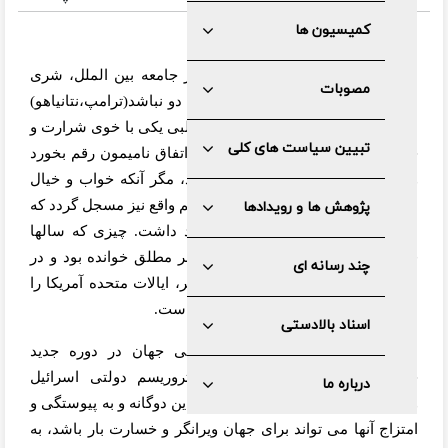
کمیسیون ها
شاید در دنیای سیاست و برای امروز جامعه بین الملل، شری
مصوبات
بدتر از پیوند افکار و سیاست های این دو نباشد(ترامپ،‌نتانیاهو)
ممزوجی از طمع، وسوسه و قدرت طلبی یکی با خوی شرارت و
تبیین سیاست های کلی
جنگ طلبی دیگری که امکان دارد این اتفاق نامیمون رقم بخورد
و صحنه جدیدی برای دنیا پدیدار شود، مگر آنکه خواب و خیال
شیطانی نتانیاهو، تعبیر نگردد و در عالم واقع نیز مسجل گردد که
پژوهش ها و رویدادها
این قمار، سودی برای ترامپ نخواهد داشت. چیزی که سالها
قبل امام موسی صدر
اسراییل را شر مطلق خوانده بود و در
چند رسانه ای
سالیان اخیر نیز دوگین فیلسوف شهیر، ایالات متحده آمریکا را
برخوردار از سیاست اهریمنی دانسته است.
اسناد بالادستی
امروز شرایط سیاسی و بین المللی جهان در دوره جدید
حکمرانی ایالات متحده آمریکا و تروریسم دولتی اسرائیل
درباره ما
وضعیتی ایجاد نموده است که ترکیب این دوگانه و به پیوستگی و
امتزاج آنها می تواند برای جهان ویرانگر و خسارت بار باشد، به