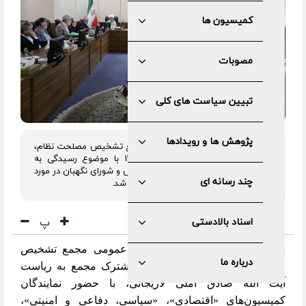
کمیسیون ها
مصوبات
تبیین سیاست های کلی
پژوهش ها و رویدادها
پنجمین جلسه کمیسیون مشترک مجمع تشخیص مصلحت نظام،
عصر روز چهارشنبه ۲۷فرودین ماه۱۴۰۳ با موضوع رسیدگی به
موارد باقی مانده از لایحه اختلافی مجلس و شورای نگهبان در مورد
چند رسانه ای
پیوستن ایران به کنوانسیون CFT برگزار شد.
پ
اسناد بالادستی
به گزارش مرکز رسانه و روابط عمومی مجمع تشخیص
درباره ما
مصلحت نظام، جلسه کمیسیون مشترک مجمع به ریاست
آیت الله صادق آملی لاریجانی، با حضور نمایندگان
کمیسیون‌های «اقتصادی»، «سیاسی، دفاعی و امنیتی»،