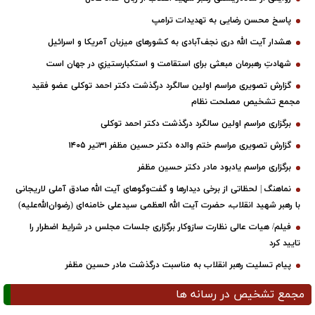
پاسخ محسن رضایی به تهدیدات ترامپ
هشدار آیت الله دری نجف‌آبادی به کشورهای میزبان آمریکا و اسرائیل
شهادتِ رهبرمان مبعثی برای استقامت و استکبارستیزیِ در جهان است
گزارش تصویری مراسم اولین سالگرد درگذشت دکتر احمد توکلی عضو فقید
مجمع تشخیص مصلحت نظام
برگزاری مراسم اولین سالگرد درگذشت دکتر احمد توکلی
گزارش تصویری مراسم ختم والده دکتر حسین مظفر ۳۱تیر ۱۴۰۵
برگزاری مراسم یادبود مادر دکتر حسین مظفر
نماهنگ | لحظاتی از برخی دیدارها و گفت‌وگوهای آیت ‌الله صادق آملی لاریجانی
با رهبر شهید انقلاب، حضرت آیت‌ الله العظمی سیدعلی خامنه‌ای (رضوان‌الله‌علیه)
فیلم/ هیات عالی نظارت سازوکار برگزاری جلسات مجلس در شرایط اضطرار را
تایید کرد
پیام تسلیت رهبر انقلاب به مناسبت درگذشت مادر حسین مظفر
مجمع تشخیص در رسانه ها