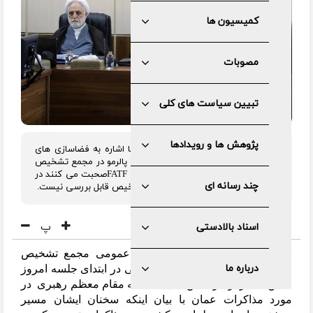
کمیسیون ها
مصوبات
تبیین سیاست های کلی
پژوهش ها و رویدادها
رئیس مجمع تشخیص مصلحت نظام با اشاره به فضاسازی های
اخیر در مورد بررسی لوایح سی اف تی و پالرمو در مجمع تشخیص
گفت: عمده مخالفان و موافقان در مورد FATFصحبت می کنند در
چند رسانه ای
حالی که فعلاً FATF مطلقاً در مجمع تشخیص قابل بررسی نیست.
پ
اسناد بالادستی
به گزارش مرکز رسانه و روابط عمومی مجمع تشخیص
درباره ما
مصلحت نظام آیت الله آملی لاریجانی در ابتدای جلسه امروز
ضمن تشکر از فرمایش های حکیمانه مقام معظم رهبری در
مورد مذاکرات عمان با بیان اینکه سخنان ایشان مسیر