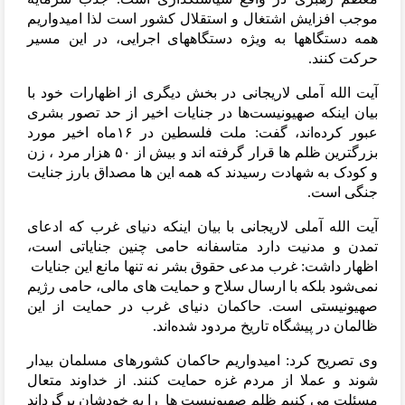
موجب افزایش اشتغال و استقلال کشور است لذا امیدواریم
همه دستگاهها به ویژه دستگاههای اجرایی، در این مسیر
حرکت کنند
.
آیت الله آملی لاریجانی در بخش دیگری از اظهارات خود با
بیان اینکه صهیونیست‌ها در جنایات اخیر از حد تصور بشری
عبور کرده‌اند، گفت: ملت فلسطین در ۱۶ماه اخیر مورد
بزرگترین ظلم ها قرار گرفته اند و بیش از ۵۰ هزار مرد ، زن
و کودک به شهادت رسیدند که همه این ها مصداق بارز جنایت
جنگی است
.
آیت الله آملی لاریجانی با بیان اینکه دنیای غرب که ادعای
تمدن و مدنیت دارد متاسفانه حامی چنین جنایاتی است،
اظهار داشت: غرب مدعی حقوق بشر نه تنها مانع این جنایات
نمی‌شود بلکه با ارسال سلاح و حمایت های مالی، حامی رژیم
صهیونیستی است. حاکمان دنیای غرب در حمایت از این
ظالمان در پیشگاه تاریخ مردود شده‌اند.
وی تصریح کرد: امیدواریم حاکمان کشورهای مسلمان بیدار
شوند و عملا از مردم غزه حمایت کنند. از خداوند متعال
مسئلت می کنیم ظلم صهیونیست ها را به خودشان برگرداند