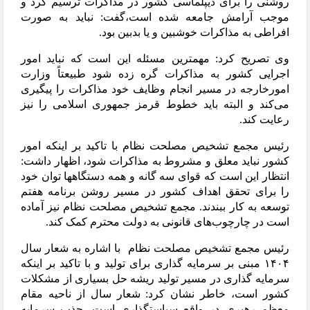
روشنی را برای دیپلماسی کشور در مذاکرات ترسیم کرد و
موجب آرامش جامعه شده است،گفت: نباید به صورت
افراطی به مذاکرات خوشبین و یا بدبین بود
.
وی تصریح کرد: مهمترین مسئله این است که نباید امور
اجرایی کشور به مذاکرات گره زده شود طبیعتاً وزارت
امورخارجه در مسیر انجام وظایف خود مذاکرات را پیگیری
می‌کند و البته باید خطوط قرمز جمهوری اسلامی را نیز
رعایت کند
.
رئیس مجمع تشخیص مصلحت نظام با تاکید بر اینکه امور
کشور نباید معلق و مشروط به مذاکرات شود، اظهار داشت:
انتظار این است که قوای سه گانه و همه دستگاهها توان خود
را برای تحقق اهداف کشور در مسیر روشن برنامه هفتم
توسعه به کار ببندند. مجمع تشخیص مصلحت نظام نیز آماده
است در چارچوب‌های قانونی به دولت محترم کمک کند
.
رئیس مجمع تشخیص مصلحت نظام با اشاره به شعار سال
۱۴۰۴ مبنی بر سرمایه گذاری برای تولید و با تاکید بر اینکه
سرمایه گذاری در مسیر تولید ریشه حل بسیاری از مشکلات
کشور است، خاطر نشان کرد: شعار سال از ناحیه مقام
معظم رهبری در واقع سیاستگذاری است. جذب سرمایه