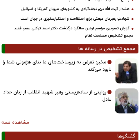
پاسخ محسن رضایی به تهدیدات ترامپ
هشدار آیت الله دری نجف‌آبادی به کشورهای میزبان آمریکا و اسرائیل
شهادتِ رهبرمان مبعثی برای استقامت و استکبارستیزیِ در جهان است
گزارش تصویری مراسم اولین سالگرد درگذشت دکتر احمد توکلی عضو فقید
مجمع تشخیص مصلحت نظام
مجمع تشخیص در رسانه ها
مخبر: تعرض به زیرساخت‌های ما بنای هژمونی شما را
نابود می‌کند
روایتی از ساده‌زیستی رهبر شهید انقلاب از زبان حداد
عادل
مشاهده همه
گفتگوها