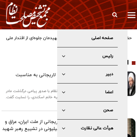
صفحه اصلی
حضور پرشور مردم در مراسم تشییع رهبر شهیدمان جلوه‌ای از اقتدار ملی
و تحقق وعده الهی است
رئیس
اخبار
دبیر
پیام تسلیت آیت الله آملی لاریجانی به مناسبت
درگذشت مادر دکتر مظفر
رئیس مجمع تشخیص مصلحت نظام با صدور پیامی درگذشت مادر
اعضا
دکتر حسین مظفر. ام‌الشهدا حاجیه خانم اسکندی، را تسلیت گفت.
۲۸ / ۰۴ / ۱۴۰۵
صحن
پیام تقدیر آیت‌الله آملی لاریجانی از ملت ایران، عراق و
هیأت عالی نظارت
آزادگان جهان برای حضور میلیونی در تشییع رهبر شهید
انقلاب