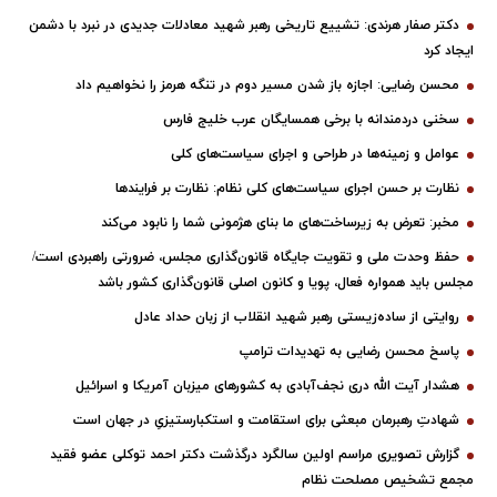
دکتر صفار هرندی: تشییع تاریخی رهبر شهید معادلات جدیدی در نبرد با دشمن
ایجاد کرد
محسن رضایی: اجازه باز شدن مسیر دوم در تنگه هرمز را نخواهیم داد
سخنی دردمندانه با برخی همسایگان عرب خلیج فارس
عوامل و زمینه‌ها در طراحی و اجرای سیاست‌های کلی
نظارت بر حسن اجرای سیاست‌های کلی نظام: نظارت بر فرایندها
مخبر: تعرض به زیرساخت‌های ما بنای هژمونی شما را نابود می‌کند
حفظ وحدت ملی و تقویت جایگاه قانون‌گذاری مجلس، ضرورتی راهبردی است/
مجلس باید همواره فعال، پویا و کانون اصلی قانون‌گذاری کشور باشد
روایتی از ساده‌زیستی رهبر شهید انقلاب از زبان حداد عادل
پاسخ محسن رضایی به تهدیدات ترامپ
هشدار آیت الله دری نجف‌آبادی به کشورهای میزبان آمریکا و اسرائیل
شهادتِ رهبرمان مبعثی برای استقامت و استکبارستیزیِ در جهان است
گزارش تصویری مراسم اولین سالگرد درگذشت دکتر احمد توکلی عضو فقید
مجمع تشخیص مصلحت نظام