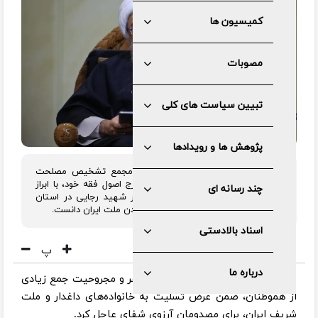
کمیسیون ها
مصوبات
تبیین سیاست های کلی
پژوهش ها و رویدادها
آیت‌الله صادق آملی لاریجانی، رئیس مجمع تشخیص مصلحت
نظام، صبح دوشنبه در ابتدای درس خارج اصول فقه خود، با ابراز
چند رسانه ای
تأسف عمیق نسبت به حادثه تلخ بندر شهید رجایی در استان
هرمزگان، این فاجعه را موجب داغدار شدن ملت ایران دانست.
اسناد بالادستی
پ
درباره ما
وی با اشاره به جان‌باختن حدود ۴۰ نفر و مجروحیت جمع زیادی
از هموطنان، ضمن عرض تسلیت به خانواده‌های داغدار و ملت
شریف ایران، برای مصدومان آرزوی شفای عاجل کرد.