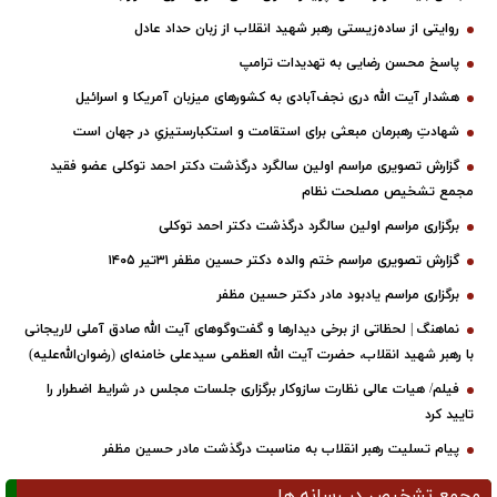
روایتی از ساده‌زیستی رهبر شهید انقلاب از زبان حداد عادل
پاسخ محسن رضایی به تهدیدات ترامپ
هشدار آیت الله دری نجف‌آبادی به کشورهای میزبان آمریکا و اسرائیل
شهادتِ رهبرمان مبعثی برای استقامت و استکبارستیزیِ در جهان است
گزارش تصویری مراسم اولین سالگرد درگذشت دکتر احمد توکلی عضو فقید
مجمع تشخیص مصلحت نظام
برگزاری مراسم اولین سالگرد درگذشت دکتر احمد توکلی
گزارش تصویری مراسم ختم والده دکتر حسین مظفر ۳۱تیر ۱۴۰۵
برگزاری مراسم یادبود مادر دکتر حسین مظفر
نماهنگ | لحظاتی از برخی دیدارها و گفت‌وگوهای آیت ‌الله صادق آملی لاریجانی
با رهبر شهید انقلاب، حضرت آیت‌ الله العظمی سیدعلی خامنه‌ای (رضوان‌الله‌علیه)
فیلم/ هیات عالی نظارت سازوکار برگزاری جلسات مجلس در شرایط اضطرار را
تایید کرد
پیام تسلیت رهبر انقلاب به مناسبت درگذشت مادر حسین مظفر
مجمع تشخیص در رسانه ها