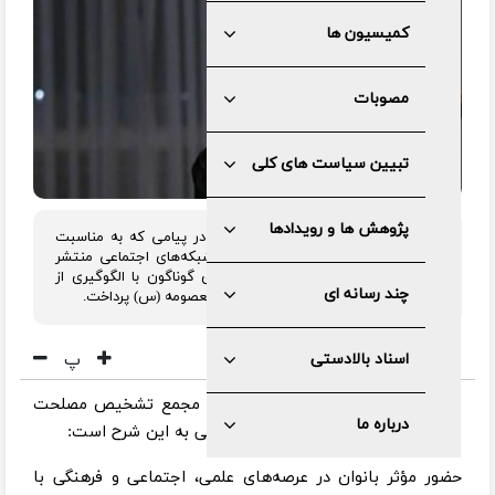
کمیسیون ها
مصوبات
تبیین سیاست های کلی
پژوهش ها و رویدادها
رییس مجمع تشخیص مصلحت نظام در پیامی که به مناسبت
سالروز میلاد کریمه اهل بیت(س) در شبکه‌های اجتماعی منتشر
کرد، به حضور موثر بانوان در عرصه‌های گوناگون با الگوگیری از
چند رسانه ای
شخصیت‌هایی همچون حضرت فاطمه معصومه (س) پرداخت.
پ
اسناد بالادستی
به گزارش مرکز رسانه و روابط عمومی مجمع تشخیص مصلحت
درباره ما
نظام، متن پیام آیت الله آملی لاریجانی به این شرح است:
حضور مؤثر بانوان در عرصه‌های علمی، اجتماعی و فرهنگی با