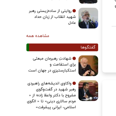
روایتی از ساده‌زیستی رهبر
شهید انقلاب از زبان حداد
عادل
مشاهده همه
گفتگوها
شهادتِ رهبرمان مبعثی
برای استقامت و
استکبارستیزیِ در جهان است
واکاوی اندیشه‌های راهبردی
رهبر شهید در گفت‌وگوی
مشروح با دکتر واعظ زاده؛ از «
مردم سالاری دینی» تا « الگوی
اسلامی- ایرانی پیشرفت»