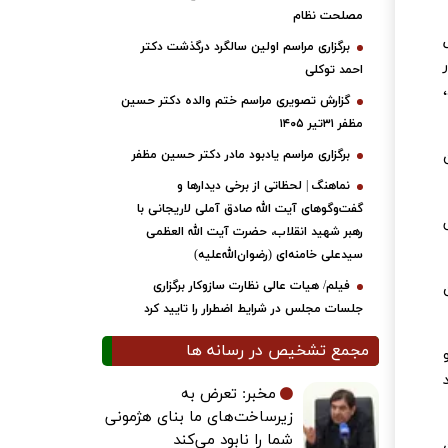
مصلحت نظام
برگزاری مراسم اولین سالگرد درگذشت دکتر
احمد توکلی
گزارش تصویری مراسم ختم والده دکتر حسین
مظفر ۳۱تیر ۱۴۰۵
برگزاری مراسم یادبود مادر دکتر حسین مظفر
نماهنگ | لحظاتی از برخی دیدارها و
گفت‌وگوهای آیت ‌الله صادق آملی لاریجانی با
رهبر شهید انقلاب، حضرت آیت‌ الله العظمی
سیدعلی خامنه‌ای (رضوان‌الله‌علیه)
فیلم/ هیات عالی نظارت سازوکار برگزاری
جلسات مجلس در شرایط اضطرار را تایید کرد
مجمع تشخیص در رسانه ها
۱ ساله تو
مخبر: تعرض به
زیرساخت‌های ما بنای هژمونی
شما را نابود می‌کند