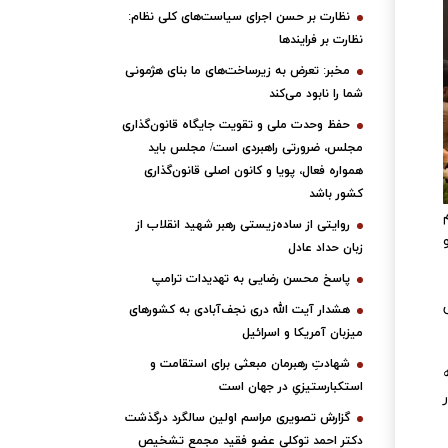
نظارت بر حسن اجرای سیاست‌های کلی نظام:
نظارت بر فرایندها
مخبر: تعرض به زیرساخت‌های ما بنای هژمونی
شما را نابود می‌کند
حفظ وحدت ملی و تقویت جایگاه قانون‌گذاری
مجلس، ضرورتی راهبردی است/ مجلس باید
همواره فعال، پویا و کانون اصلی قانون‌گذاری
کشور باشد
روایتی از ساده‌زیستی رهبر شهید انقلاب از
زبان حداد عادل
پاسخ محسن رضایی به تهدیدات ترامپ
هشدار آیت الله دری نجف‌آبادی به کشورهای
میزبان آمریکا و اسرائیل
شهادتِ رهبرمان مبعثی برای استقامت و
استکبارستیزیِ در جهان است
گزارش تصویری مراسم اولین سالگرد درگذشت
دکتر احمد توکلی عضو فقید مجمع تشخیص