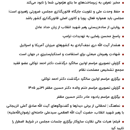
مخبر: تعرض به زیرساخت‌های ما بنای هژمونی شما را نابود می‌کند
حفظ وحدت ملی و تقویت جایگاه قانون‌گذاری مجلس، ضرورتی راهبردی است/
مجلس باید همواره فعال، پویا و کانون اصلی قانون‌گذاری کشور باشد
روایتی از ساده‌زیستی رهبر شهید انقلاب از زبان حداد عادل
پاسخ محسن رضایی به تهدیدات ترامپ
هشدار آیت الله دری نجف‌آبادی به کشورهای میزبان آمریکا و اسرائیل
شهادتِ رهبرمان مبعثی برای استقامت و استکبارستیزیِ در جهان است
گزارش تصویری مراسم اولین سالگرد درگذشت دکتر احمد توکلی عضو فقید
مجمع تشخیص مصلحت نظام
برگزاری مراسم اولین سالگرد درگذشت دکتر احمد توکلی
گزارش تصویری مراسم ختم والده دکتر حسین مظفر ۳۱تیر ۱۴۰۵
برگزاری مراسم یادبود مادر دکتر حسین مظفر
نماهنگ | لحظاتی از برخی دیدارها و گفت‌وگوهای آیت ‌الله صادق آملی لاریجانی
با رهبر شهید انقلاب، حضرت آیت‌ الله العظمی سیدعلی خامنه‌ای (رضوان‌الله‌علیه)
فیلم/ هیات عالی نظارت سازوکار برگزاری جلسات مجلس در شرایط اضطرار را
تایید کرد