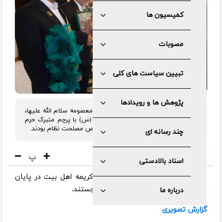
کمیسیون ها
مصوبات
تبیین سیاست های کلی
پژوهش ها و رویدادها
به مناسبت دهه کرامت و میلاد حضرت معصومه سلام الله علیها،
جمعی از خادمان حرم حضرت معصومه (س) با پرچم متبرک حرم
کریمه اهل بیت (ع)مهمان مجمع تشخیص مصلحت نظام بودند.
چند رسانه ای
پ
اسناد بالادستی
اعضای مجمع با ابراز ارادت به مقام کریمه اهل بیت در پایان
جلسه به پرچم حضرت معصومه تبرک جستند.
درباره ما
گزارش تصویری