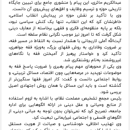
عبدالکریم حائری، این پیام را منشوری جامع برای تبیین جایگاه
تاریخی حوزه و ترسیم وظایف و افق‌های پیش‌روی آن دانست.
وی با تأکید بر نقش حوزه در پیدایش انقلاب اسلامی،
خاطرنشان کرد که این انقلاب، تنها یک کنش سیاسی نبود،
بلکه بر پایه منظومه‌ای فکری و فقهی برخاسته از معارف دینی
شکل گرفت که تا امروز نیز موجب نگرانی نظام سلطه است.
آیت‌الله آملی لاریجانی با هشدار نسبت به التقاط در مسیر فقه،
بر ضرورت وفاداری به روش فقهای بزرگ، به‌ویژه فقه جواهری،
تأکید کرد و خواستار پرهیز از آمیختن فقه با نگاه‌های
غیرروشمند به‌نام روشنفکری شد.
وی یکی از محورهای مهم پیام رهبری را ضرورت پاسخ فقه به
موضوعات نوپدید در عرصه‌هایی چون اقتصاد، مسائل تربیتی، و
روابط اجتماعی دانست و گفت: کار امروز فقها سنگین‌تر از
گذشته است و باید این مسائل با همان روش اجتهادی اصیل
بررسی شود.
رئیس مجمع تشخیص مصلحت نظام، با اشاره به لزوم استفاده
از منابع وحیانی و عقل دینی در ارائه الگوهایی برای اداره
جامعه، تصریح کرد که نمی‌توان بدون توجه به مبانی دینی، از
الگوهای فلسفی و اجتماعی غیرایمانی تبعیت کرد.
وی تهذیب اخلاقی، خودشناسی و صیانت از هویت مستقل