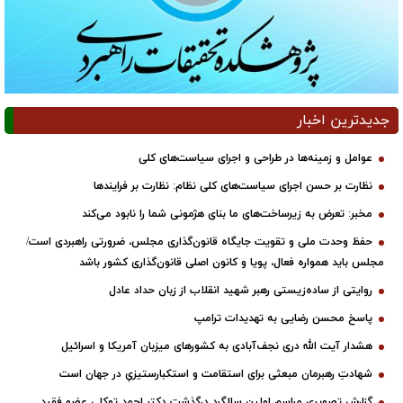
جدیدترین اخبار
عوامل و زمینه‌ها در طراحی و اجرای سیاست‌های کلی
نظارت بر حسن اجرای سیاست‌های کلی نظام: نظارت بر فرایندها
مخبر: تعرض به زیرساخت‌های ما بنای هژمونی شما را نابود می‌کند
حفظ وحدت ملی و تقویت جایگاه قانون‌گذاری مجلس، ضرورتی راهبردی است/
مجلس باید همواره فعال، پویا و کانون اصلی قانون‌گذاری کشور باشد
روایتی از ساده‌زیستی رهبر شهید انقلاب از زبان حداد عادل
پاسخ محسن رضایی به تهدیدات ترامپ
هشدار آیت الله دری نجف‌آبادی به کشورهای میزبان آمریکا و اسرائیل
شهادتِ رهبرمان مبعثی برای استقامت و استکبارستیزیِ در جهان است
گزارش تصویری مراسم اولین سالگرد درگذشت دکتر احمد توکلی عضو فقید