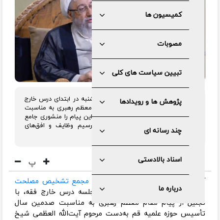
کمیسیون ها
مصوبات
تبیین سیاست های کلی
آیت‌الله صادق آملی لاریجانی، صبح یکشنبه در ابتدای درس خارج
پژوهش ها و رویدادها
اصول فقه خود، با تجلیل از پیام مقام معظم رهبری به مناسبت
صدمین سال تأسیس حوزه علمیه قم، این پیام را منشوری جامع
برای تبیین جایگاه تاریخی حوزه و ترسیم وظایف و افق‌های
چند رسانه ای
پیش‌روی آن دانست.
اسناد بالادستی
پ
آیت‌الله صادق آملی لاریجانی، رئیس
مجمع تشخیص مصلحت
درباره ما
نظام
و استاد حوزه علمیه قم، در جلسه درس خارج فقه، با
تجلیل از پیام مقام معظم رهبری به مناسبت صدمین سال
تأسیس حوزه علمیه قم به‌دست مرحوم آیت‌الله العظمی شیخ