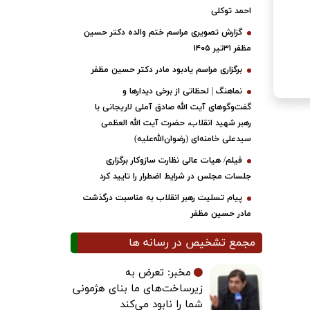
احمد توکلی
گزارش تصویری مراسم ختم والده دکتر حسین
مظفر ۳۱تیر ۱۴۰۵
برگزاری مراسم یادبود مادر دکتر حسین مظفر
نماهنگ | لحظاتی از برخی دیدارها و
گفت‌وگوهای آیت ‌الله صادق آملی لاریجانی با
رهبر شهید انقلاب، حضرت آیت‌ الله العظمی
سیدعلی خامنه‌ای (رضوان‌الله‌علیه)
فیلم/ هیات عالی نظارت سازوکار برگزاری
جلسات مجلس در شرایط اضطرار را تایید کرد
پیام تسلیت رهبر انقلاب به مناسبت درگذشت
مادر حسین مظفر
مجمع تشخیص در رسانه ها
مخبر: تعرض به
زیرساخت‌های ما بنای هژمونی
شما را نابود می‌کند