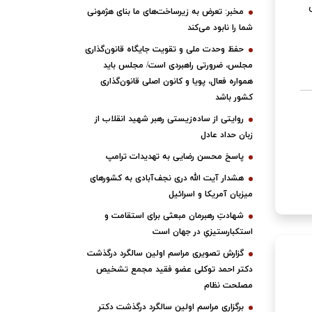
مخبر: تعرض به زیرساخت‌های ما بنای هژمونی
شما را نابود می‌کند
حفظ وحدت ملی و تقویت جایگاه قانون‌گذاری
مجلس، ضرورتی راهبردی است/ مجلس باید
همواره فعال، پویا و کانون اصلی قانون‌گذاری
کشور باشد
روایتی از ساده‌زیستی رهبر شهید انقلاب از
زبان حداد عادل
پاسخ محسن رضایی به تهدیدات ترامپ
هشدار آیت الله دری نجف‌آبادی به کشورهای
میزبان آمریکا و اسرائیل
شهادتِ رهبرمان مبعثی برای استقامت و
استکبارستیزیِ در جهان است
گزارش تصویری مراسم اولین سالگرد درگذشت
دکتر احمد توکلی عضو فقید مجمع تشخیص
مصلحت نظام
برگزاری مراسم اولین سالگرد درگذشت دکتر