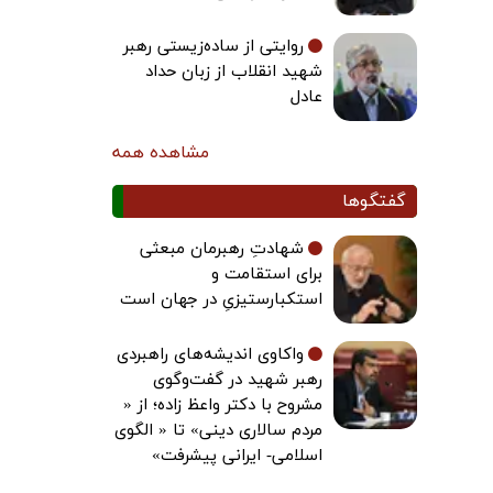
روایتی از ساده‌زیستی رهبر
شهید انقلاب از زبان حداد
عادل
مشاهده همه
گفتگوها
شهادتِ رهبرمان مبعثی
برای استقامت و
استکبارستیزیِ در جهان است
واکاوی اندیشه‌های راهبردی
رهبر شهید در گفت‌وگوی
مشروح با دکتر واعظ زاده؛ از «
مردم سالاری دینی» تا « الگوی
اسلامی- ایرانی پیشرفت»