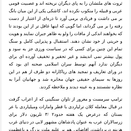
ثروت های ملتشان را به پای دیگران نریخته اند و عصبیت قومی
عربی و قبیله را منکوب نکرده اند، کاشکی یکی از این میان بانگ
بر می داشت و
فریادی برمی آورد تا ذره‌ای از اعتبار از دست
رفته را بر می گرداند، اما گویی که اینها غافل تر
از
این بودند تا
که بخواهند اندکی از مافات را ولو به ظاهر جبران نمایند و هویت
و
حریتی از
خود
نشان دهند. استقبال و
پذیرایی کامل و
سنگ
تمام این چنین برای کسی که در
سیاست ورزی جز
به سود و
پول بیشتر نمی اندیشد و غیر تحقیر و
تخفیف آورده ای برای
دیگران ندارد آنهم توسط سران اسلامی صحنه ای بود که
در
ورای تعاریف و
تمجید های ریاکارانه دو طرف از هم در این
روزها به سیمای حقیقی جهان مخابره شد و جهانیان آنرا به
نظاره نشستند و به عینه دیدند
و ملاحظه کردند.
ترامپ سرمست و مغرور از تاوان سنگینی که از اعراب گرفت
در قبال معامله کلان ترلیاردی با قطر وامارات ومیلیاردی با عر
بستان که درعرض یک هفته حدود۲ /۳ تلریون دلار برای
زرسالاران عرب به عنوان پادشاهان مشهور لابی در دنیای غرب
هزینه دربرداشت،
افاضاتی هم بر علیه ملت بزرگ و
باعظمت