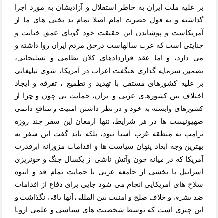
بر علیه ملت ایران به خاطر استقلال و آزادیشان به مورد اجرا
گذاشته و به قول حضرت امام اصلا تمام بد بختی های ما از
آمریکاست و پوشاندن این حقیقت خود گویای عمق خیانت و
جنایتی است که غرب سالهاست درحق مردم ایران روا داشته و
می دارد، و اما عقد قراردادهای کلان نظامی و تسلیحاتی،
تضمین سرمایه گذاری هنگفت اعراب در آمریکا، شوی تبلیغاتی
بر علیه کشورهای مستقل با تهدید و تطمیع ، تفرقه و ایجاد
اختلاف بین کشورهای عربی و ایران، حمایت بی چون و چرا از
کشورهای وابسته به خود و در نظر داشتن امنیت و منافع دائمی
صهیونیست ها در
هر شرایط، تنها ارمغان این سفر چند روزه
ترامپ به منطقه غرب آسیا نبود، بلکه باید گفت این سفر به
بهترین وجه ابعاد پنهان سیاست ها و اقدامات مزورانه ابرقدرت
آمریکا که در میانه خون وآتش ناشی از یکسال جنگ و خونریزی
اسراییل با بخشی از جامعه عربی با حمایت تمام قد و انبوه
سلاح های آمریکایی انجام می شود جایی برای دفاع از اقدامات
ضد بشری و خلاف صلح و امنیت بین المللی آنها باقی نگذاشت و
این چیزی است که توسط شخصیت های سیاسی و علمی اروپا