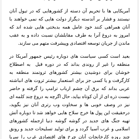
آمریکایی ها با تحریم آن دسته از کشورهایی که در تیول آنان
نیستند و فشار
بر آندسته دیگراز دولت هایی که نمی خواهند با
آنان همراهی کنند خود
عامل همه بدبختی هایی شده اند که
امروز به دروغ آنرا به طرف مقابلشان نسبت داده و به عقب
ماندن از جریان توسعه اقتصادی وپیشرفت متهم می سازند.
بعید است کسی سیاست های دوباره رئیس جمهور آمریکا در
منطقه را غیر از روندی بداند که در دوره قبل
به اصطلاح
خوشان برای دوشیدن بیشتر کشورهای ثروتمند منطقه به
کارگرفت و
یا کسی جز برای استعمار بیشتر ثروت های انباشته
عربی بداند که برق آن چشم ارباب ترامپ را گرفته و حاضر
نیست ذره
ای از آن کوتاه بیاید، حال اگرچه به دروغ چند کلمه ای
نیز در وصف خوبی ها و سخاوت وب
رتری آنان نیز بگوید،
درحقیقت این پول ها خرج سلاح هایی خواهد شد تا دوباره آتش
تهیه جنگ های جدید در گوشه گوشه دنیا ازجمله کشورهای
اسلامی و غرب آسیا گردد و برای تولید تسلیحات جدید و
رونق
چند روزه کارخانجات آنان چرخ های اقتصادی غرب را سرپا