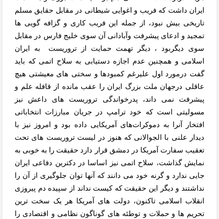
ایران داشت که فریب و
اغوایی شیطانی در مقابل حقایق مسلم
تاریخی بیش نبود،
از جمله این فریب کاری و گزافه گویی ها
تمجید
و ادعای پیشرفت وآبادانی آن سوی خلیج فارس در مقابل
سوی دیگربود ، دیگر تهمت حمایت از تروریست
به ایران
اسلامی و
همچنین عدم اجازه دستیابی به سلاح اتمی که باید
گفت درمورد اول علیرغم کمبودها و
سختی های معیشتی هیچ
عاقلی درجهان ملت بزرگ ایران را عقب مانده از قافله علم و
پیشرفت نمی داند، پدرخواندگی تروریست های داعش نیز
مسولیتی است که خود ترامپ در جریان مبارزات انتخاباتی
افتخار آنرا به دموکرات‌های آمریکایی داده بود و امروز نیز با
دیدار علنی با الجوالانی که هنوز در لیست تروریست های تحت
تعقیب سفارت آمریکا در دمشق قرار دارد حقیقت را به خوبی به
نمایش گذاشت، سلاح اتمی نیز اساسا در دکترین دفاعی ایران
جایی ندارد و گرنه خود می دانند که آنها توان جلوگیری از آن را
نداشتند و دیگر این حقیقت که کیست نداند از سپیده دم پیروزی
انقلاب اسلامی تاکنون، دولت های آمریکا هر یک سخت ترین
تحریم ها و حملات و توطئه های گوناگون نظامی و اقتصادی را