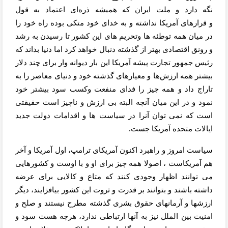
نگه
دارد و ملت ایران که همیشه ذره‌ای اعتماد به قول
و
قرارهای آمریکا نداشته و به خدای خود متکی بوده راه خود را
در میان همه توطئه ها وتحریم های این کشور تا رسیدن به رشد
و رونق اقتصادی بهتر از گذشته دنبال خواهد کرد اما دنیا بداند که
رئیس جمهور تجارت پیشه آمریکا این بار دیوانه وار برای چند دلار
بیشتر همه ارزش‌ها و معیارهای گذشته خود و دنیای معاصر را به
تاراج داد و همه چیز را فدای منفعت وکسب سود بیشتر خود
نمود و در این میان آنچه البته بی ارزش و ناچیز است حقیقتی
است که نمی توان آنرا در سیاست ها و اقدامات دولت جدید
ایالات متحده آمریکا جست.
سیاست امروز و راهبرد اکنون آمریکای ترامپ، اول آمریکا و آخر
هم آمریکاست ، اصولا همه چیز برای او و با اوست و کشورهایی
می توانند اظهار وجودی کنند که متاع و کالایی برای عرضه
داشته باشند و بتوانند بر قدرت و ثروت این کشور بیافزایند، دیگر
ارزشها و آرمانهای حقوق بشری گذشته مطرح نیستند و صلح و
امنیت بین الملل نیز به آنها ارتباطی ندارد، هرچه هست سود و