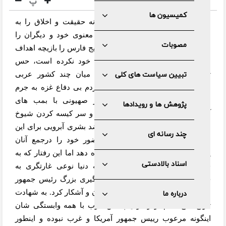
پ
کمیسیون ها
هیچ رئیس جمهوری
تابه حال اینگونه حقیقت و
اخلاق را به
سخره نکشیده، ارزش های مادی و
معنوی خود
و
دیگران را
مصوبات
نادیده نگرفته و اینقدر شیوخ عرب خلیج فارس را بازیچه اهداف
سیاسی و مطامع مادی و
اقتصادی خود نکرده است، حس
تبختر
تبیین سیاست های کلی
و حضور مغرورانه ترامپ در میان چند
کشور عربی
درحالیکه درهمان روز دهها نفر از مردم بی
دفاع غزه به جرم
ایستادگی در مقابل دشمن متجاوز صهیونی با بمب های
پژوهش ها و رویدادها
آمریکایی به خاک و
خون می غلتیدند و سر کیسه کردن شیوخ
متمول عرب همزمان با این جنایات ضد بشری آبرویی برای این
چند رسانه ای
ها باقی نگذاشت، او تلاش کرد حضور
خود
را درجمع آنان
پاسخگویی به محبت وعشق آنان جلوه دهد اما این رفتار که به
اسناد بالادستی
قول برخی نویسندگان فضای رسانه دنیا نوعی غارتگری به
حساب می آید حقیقت رسوای باج گیری بزرگ رئیس جمهور
ایالات متحده از حاکمان عربی را عیان و آشکار کرد. به شهادت
درباره ما
تاریخ هیچ کدام از رهبران پیشین عرب با همه وابستگی شان
اینگونه مرعوب رییس جمهور آمریکا و
غرب نبوده و
اینطور