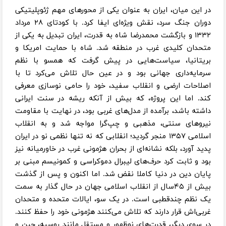
در این میان، ایران به عنوان یکی از محورهای مهم ژئوپلیتیکی
دوران جنگ سرد، نقش ویژه‌ای ایفا کرد. با کودتای ۲۸ مرداد
۱۳۳۲ و بازگشت محمدرضا شاه به قدرت، ایران تبدیل به یکی از
متحدان کلیدی غرب در منطقه شد. شاه با حمایت امریکا و
بریتانیا، سیاست‌هایی در پیش گرفت که همسو با نظم
سرمایه‌داری جهانی بود و در عین حال تلاش می‌کرد تا با
اصلاحات ارضی و انقلاب سفید، خود را حامی نوسازی معرفی
کند. اما این پروژه، که بیش از آنکه ریشه در سنت ایرانی
داشته باشد، برآمده از مدل‌های غربی بود، در نهایت با مقاومت
نیروهای سنتی، مذهبی و چپ‌گرا مواجه شد و به انقلاب
اسلامی ۱۳۵۷ منجر گردید؛ انقلابی که نه تنها نظمی نو در ایران
پدید آورد، بلکه نشانه‌ای از بحران هژمونی غرب در خاورمیانه نیز
بود و ثابت کرد حرف‌های لیبرال دموکراسی و کمونیسم مبنی بر
پایان دین در دنیا کاملا نقض شد. اما اکنون و پس از گذشت
بیش از ۴۵سال از انقلاب اسلامی جهان در حال گذار به سمت
یک نظم چندقطبی است. در یک سو، ایالات متحده و متحدان
غربی‌اش قرار دارند که تلاش می‌کنند هژمونی خود را حفظ کنند.
در سوی دیگر، قدرت‌های نوظهور و مستقل مانند روسیه، چین و