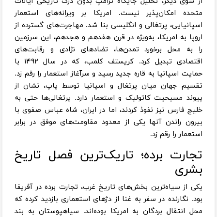
از سوی دیگر، تحلیل جایگاه ترامپ بدون درک تاریخی ایالات
متحده امکان‌پذیر نیست. امریکا بر ویرانه‌های استعمار
اسپانیایی، پرتغالی و انگلیسی بنا شد. مهاجرت‌های گسترده از
اروپا به امریکا، به‌ویژه در قرن هفدهم و هجدهم، این سرزمین
را به محل برخورد تمدن‌ها، تضادهای نژادی و رقابت‌های
اقتصادی تبدیل کرد. کریستف کلمب، که در سال ۱۴۹۲ با
حمایت اسپانیا به قاره جدید رسید و سرآغاز استعمار را رقم زد.
تقسیم جهان میان پرتغال و اسپانیا توسط پاپ، نشان از
پیوند مسیحیت کاتولیک و استعمار دارد. پرتغالی‌ها حتی به
خلیج فارس نیز نفوذ کردند، اما در ایران، شاه عباس صفوی با
بیرون راندن آنها یکی از معدود مقاومت‌های موفق در برابر
استعمار را رقم زد.
تجارت برده؛ تاریک‌ترین فصل تاریخ
بشری
یکی از سیاه‌ترین بخش‌های تاریخ غرب، تجارت برده در آفریقا
بود. نگارنده در سفر به غنا از دژهای استعماری بازدید کرده که
محل انتقال بردگان به امریکا بوده‌اند. سیاهپوستان به بند