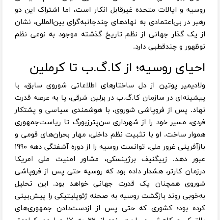
روسیه و ایالات متحده غیرقابل انکار است، اما اشتراک این دو
رهبر در بی‌اعتمادی به نهادهای چندجانبه‌گرای بین‌المللی، نشان
از یک گذار جهانی از نظم تاریخ گذشته موجود به نوعی نظم
نوظهور و چندقطبی دارد.
احیای روسیه؛ از کا.گ.ب تا کرملین
ولادیمیر پوتین از دل ساختارهای اطلاعاتی شوروی سابق، با
پیشینه‌ای در سازمان کا.گ.ب در برلین شرقی، پا به عرصه قدرت
نهاد. پس از فروپاشی شوروی، با هوشمندی سیاسی و پشتکار
فردی، مسیر خود را از شهرداری سن‌پترزبورگ تا ریاست‌جمهوری
هموار ساخت. او با تثبیت نظم داخلی، مهار بحران‌های قومی و
بازآفرینی غرور ملی، توانست روسیه را از دوره آشفتگی دهه ۱۹۹۰
عبور دهد. زبیگنیف برژینسکی، مشاور امنیت ملی امریکا
درزمان کارتر، هشدار داده بود که روسیه حتی پس از فروپاشی
شوروی همچنان یک قدرت جهانی خواهد بود. این تحلیل
به‌خوبی روند بازگشت روسیه به صحنه ژئوپلیتیکی را پیش‌بینی
کرده بود؛ کشوری که حتی پس از از‌دست‌دادن جمهوری‌های