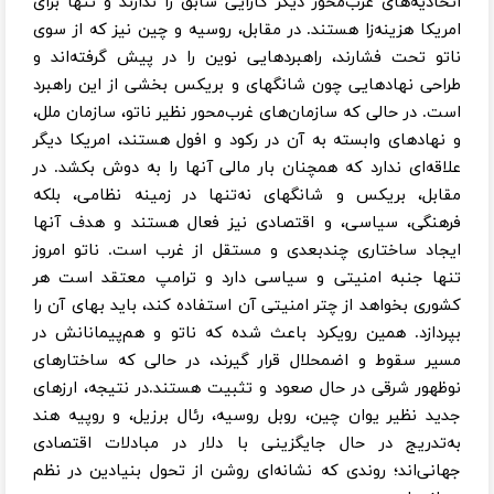
اتحادیه‌های غرب‌محور دیگر کارایی سابق را ندارند و تنها برای
امریکا هزینه‌زا هستند. در مقابل، روسیه و چین نیز که از سوی
ناتو تحت فشارند، راهبردهایی نوین را در پیش گرفته‌اند و
طراحی نهادهایی چون شانگهای و بریکس بخشی از این راهبرد
است. در حالی که سازمان‌های غرب‌محور نظیر ناتو، سازمان ملل،
و نهادهای وابسته به آن در رکود و افول هستند، امریکا دیگر
علاقه‌ای ندارد که همچنان بار مالی آنها را به دوش بکشد. در
مقابل، بریکس و شانگهای نه‌تنها در زمینه نظامی، بلکه
فرهنگی، سیاسی، و اقتصادی نیز فعال هستند و هدف آنها
ایجاد ساختاری چندبعدی و مستقل از غرب است. ناتو امروز
تنها جنبه امنیتی و سیاسی دارد و ترامپ معتقد است هر
کشوری بخواهد از چتر امنیتی آن استفاده کند، باید بهای آن را
بپردازد. همین رویکرد باعث شده که ناتو و هم‌پیمانانش در
مسیر سقوط و اضمحلال قرار گیرند، در حالی که ساختارهای
نوظهور شرقی در حال صعود و تثبیت هستند.در نتیجه، ارزهای
جدید نظیر یوان چین، روبل روسیه، رئال برزیل، و روپیه هند
به‌تدریج در حال جایگزینی با دلار در مبادلات اقتصادی
جهانی‌اند؛ روندی که نشانه‌ای روشن از تحول بنیادین در نظم