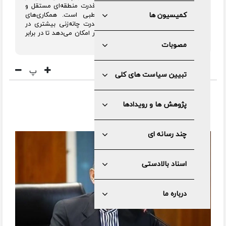
حال تثبیت جایگاه خود به عنوان یک قدرت منطقه‌ای مستقل و
کمیسیون ها
تاثیرگذار در یک نظم جهانی چندقطبی است. همکاری‌های
راهبردی با روسیه و چین، به ایران قدرت چانه‌زنی بیشتری در
صحنه بین‌المللی می‌دهد و به این کشور امکان می‌دهد تا در برابر
فشارهای غرب مقاومت کند.
مصوبات
پ
تبیین سیاست های کلی
اعتمادآنلاین
پژوهش ها و رویدادها
چند رسانه ای
اسناد بالادستی
درباره ما