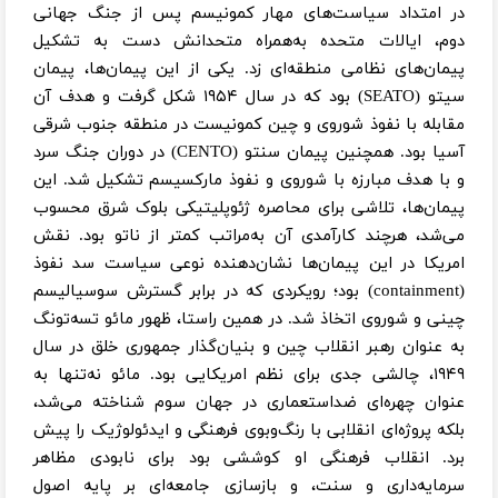
در امتداد سیاست‌های مهار کمونیسم پس از جنگ جهانی
دوم، ایالات متحده به‌همراه متحدانش دست به تشکیل
پیمان‌های نظامی منطقه‌ای زد. یکی از این پیمان‌ها، پیمان
سیتو (SEATO) بود که در سال ۱۹۵۴ شکل گرفت و هدف آن
مقابله با نفوذ شوروی و چین کمونیست در منطقه جنوب شرقی
آسیا بود. همچنین پیمان سنتو (CENTO) در دوران جنگ سرد
و با هدف مبارزه با شوروی و نفوذ مارکسیسم تشکیل شد. این
پیمان‌ها، تلاشی برای محاصره ژئوپلیتیکی بلوک شرق محسوب
می‌شد، هرچند کارآمدی آن به‌مراتب کمتر از ناتو بود. نقش
امریکا در این پیمان‌ها نشان‌دهنده نوعی سیاست سد نفوذ
(containment) بود؛ رویکردی که در برابر گسترش سوسیالیسم
چینی و شوروی اتخاذ شد. در همین راستا، ظهور مائو تسه‌تونگ
به عنوان رهبر انقلاب چین و بنیان‌گذار جمهوری خلق در سال
۱۹۴۹، چالشی جدی برای نظم امریکایی بود. مائو نه‌تنها به
عنوان چهره‌ای ضد‌استعماری در جهان سوم شناخته می‌شد،
بلکه پروژه‌ای انقلابی با رنگ‌وبوی فرهنگی و ایدئولوژیک را پیش
برد. انقلاب فرهنگی او کوششی بود برای نابودی مظاهر
سرمایه‌داری و سنت، و بازسازی جامعه‌ای بر پایه اصول