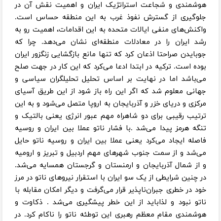
هوشمندی و شجاعت استراتژیک ایران و اهمیت نقش آن در
جلوگیری از گسترش نفوذ غرب به این منطقه حساس است.
واکنش‌های منفی ایالات متحده به این اقدامات، اهمیت رو به
رشد ایران را در معادلات منطقه‌ای نشان می‌دهد. چرا که
جوبایدن صراحتا اذعان کرد که تنها مانع بازگشایی زنگزور ایران
بوده است. ترکیه در ابتدا ادعا می‌کرد که این کار در جهت صلح
می‌باشد اما در نهایت بر اساس تحلیل تحلیلگران سیاسی و
جهانی معلوم شد که اگر این راه باز شود از این طریق آسیای
مرکزی و دریای خزر و آذربایجان به اروپا متصل می‌شود و به این
ترتیب رقیبی برای دو شاهراه مهم عبور انرژی یعنی بالتیک و
تنگه هرمز پیدا می‌شد .با فشار ناتو عملا بین ایران و روسیه
فاصله ایجاد می‌کرد یعنی عملا بین ایران و روسیه ناتو حایل
می‌شد و از سمت جنوب شهر‌های مهم اردبیل و تبریز و ارومیه
و از شمال آذربایجان و ارمنستان و گرجستان همسایه می‌شد.
در چنین شرایطی از یک سو ایران با استقرار نیروهای ناتو در مرز
خود در خطری جبران‌ناپذیر قرار می‌گرفت و دیگر امکان مقابله با
ناتو نبود و لذاباید از این خطر پیشگیری می‌شد . ذکاوت و
هوشمندی مقام معظم رهبری این توطئه ناتو را ناکام کرد. در