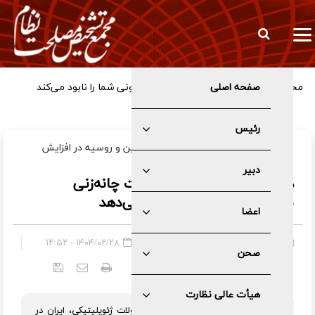
صفحه اصلی
رئیس
یادداشت علی‌اکبر ولایتی درباره نقش چین و روسیه در افزایش
قدرت ایران در منطقه؛
دبیر
همکاری با مسکو و پکن قدرت چانه‌زنی
بین‌المللی ایران را افزایش می‌دهد
اعضا
صفحه اصلی
»
عمومی
۱۴۰۴/۰۲/۲۸ - ۱۲:۵۲
صحن
کد خبر:
۶۰۶۵
هیأت عالی نظارت
علی‌اکبر ولایتی نوشت: با توجه به تحولات ژئوپلیتیکی، ایران در