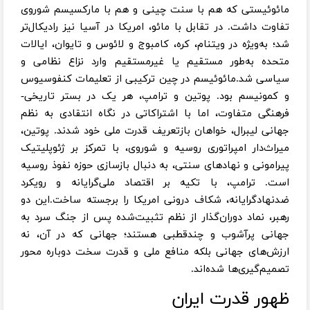
مائوئیستی که هم با سنت چینی و هم با مارکسیسم شوروی
تفاوت داشت. در تقابل با مائو، امریکا در آسیا نیز رادیکال‌تر
شد؛ به‌ویژه در ویتنام، کره، کامبوج و لائوس و تایوان، ایالات
متحده به‌طور مستقیم یا غیرمستقیم وارد نزاع نظامی و
سیاسی شد.مائوئیسم در چین ترکیبی از تعلیمات کنفوسیوس
و کمونیسم بود. پوتین و ترامپ، هر یک در بستر تاریخی-
فرهنگی متفاوت، اما با اشتراکاتی در نگاه انتقادی به نظم
جهانی لیبرال، خواهان بازتعریف قدرت ملی خود شدند. پوتین،
میراث‌دار امپراتوری روسیه و شوروی، با تمرکز بر ژئوپلیتیک
پیرامونی و نهادهای سنتی، به دنبال بازسازی حوزه نفوذ روسیه
است. ترامپ، با تکیه بر اقتصاد ملی‌گرایانه و رویکرد
ضدنهادگرایانه، شکاف درونی امریکا را برجسته ساخت.این دو
رهبر، نماد دوران‌گذار از نظم تثبیت‌شده پس از جنگ سرد به
جهانی پرآشوب و چندقطبی هستند؛ جهانی که در آن، نه
ارزش‌های جهانی بلکه منافع ملی و قدرت سخت دوباره محور
تصمیم‌گیری‌ها شده‌اند.
ظهور قدرت ایران