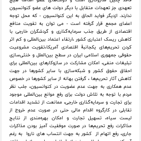
فاقد چنین سازوکاری است و دولت‌های عضو اساسا هیچ
تعهدی جز تعهدات متقابل با دیگر دولت های عضو کنوانسیون
ندارند. ازدیگر فواید الحاق به این کنوانسیون - که محل توجه
اعضای مجمع قرار گرفته است - می توان به تقویت منافع
اقتصادی از طریق جذب سرمایه‌گذاری و گردشگران خارجی با
کاهش ریسک اعتباری کشور ،ارتقاء اعتماد بین‌المللی و کم اثر
کردن تحریم‌های یکجانبۀ اقتصادی آمریکا،تقویت مشروعیت
حقوقی جمهوری اسلامی ایران در سطح بین‌الملل و خنثی‌سازی
تبلیغات منفی، امکان مشارکت در سازوکارهای بین‌المللی برای
احقاق حقوق کشور و شبکه‌سازی با سایر کشورها در جهت
کاهش آثار تحریم‌ها ، گرفتن بهانه از سایر کشورها در خصوص
عدم همکاری به جهت عدم عضویت در کنوانسیون‌، جلب نظر
مردم با توجه به تلاش دولت برای رفع موانع بین‌المللی موجود
برای تجارت و سرمایه‌گذاری خارجی، ممانعت از تشدید اقدامات
تقابلی در کارگروه اقدام مالی حتی در صورت عدم خروج از
لیست سیاه، تسهیل تجارت و امکان بهره‌مندی از نتایج
مذاکرات رفع تحریم‌ها در صورت موفقیت آمیز بودن مذاکرات
جاری، رفع اتهام از کشور به جهت انتساب های ناروا به رغم