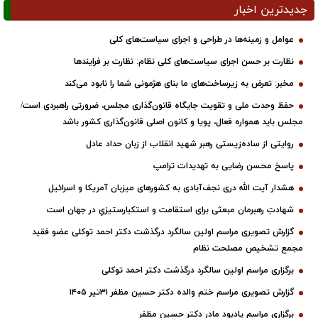
جدیدترین اخبار
عوامل و زمینه‌ها در طراحی و اجرای سیاست‌های کلی
نظارت بر حسن اجرای سیاست‌های کلی نظام: نظارت بر فرایندها
مخبر: تعرض به زیرساخت‌های ما بنای هژمونی شما را نابود می‌کند
حفظ وحدت ملی و تقویت جایگاه قانون‌گذاری مجلس، ضرورتی راهبردی است/
مجلس باید همواره فعال، پویا و کانون اصلی قانون‌گذاری کشور باشد
روایتی از ساده‌زیستی رهبر شهید انقلاب از زبان حداد عادل
پاسخ محسن رضایی به تهدیدات ترامپ
هشدار آیت الله دری نجف‌آبادی به کشورهای میزبان آمریکا و اسرائیل
شهادتِ رهبرمان مبعثی برای استقامت و استکبارستیزیِ در جهان است
گزارش تصویری مراسم اولین سالگرد درگذشت دکتر احمد توکلی عضو فقید
مجمع تشخیص مصلحت نظام
برگزاری مراسم اولین سالگرد درگذشت دکتر احمد توکلی
گزارش تصویری مراسم ختم والده دکتر حسین مظفر ۳۱تیر ۱۴۰۵
برگزاری مراسم یادبود مادر دکتر حسین مظفر