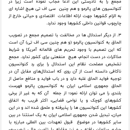
مجمع را به نادرستی این ادعا مجاب نموده است زیرا در
کنوانسیون های پالرمو و هم چنین سی اف تی هیچ اشاره ای
به الزام کشورها جهت ارائه اطلاعات اقتصادی و حیاتی خارج از
چارچوب قوانین داخلی کشورها وجود ندارد.
۳. از دیگر استدلال ها در مخالفت با تصمیم مجمع در تصویب
الحاق به کنوانسیون پالرمو (و هم چنین سی اف تی) آن است
که این تصمیم با وجود تحریم های ظالمانه آمریکا و شرایط
مذاکرات در دست انجام، هیچ منفعتی برای کشور ندارد. مجمع
تشخیص مصلحت نظام این استدلال را برای رد کنوانسیون
ناکافی دانسته است از آن روی که استدلال‌های مقابل آن در
توجیه فواید الحاق غلبه دارد و در باب فواید و منافع حاصل از
الحاق جمهوری اسلامی ایران به کنوانسیون پالرمو فهرست
بلندی را می توان ارائه نمود؛ از جمله آن که به غیر از برخی
کشورهای کوچک و یا نواحی قضایی، اکثر قریب به اتفاق
کشورها این کنوانسیون ها را پذیرفته و ملحق شده اند و در این
میان، تبدیل شدن جمهوری اسلامی ایران به یک استثنا در بین
سایر کشورها در موضوع قبول تعهدات بین المللی مبارزه با
جرایم سازمان یافته - و نیز مقابله با تامین مالی تروریسم-