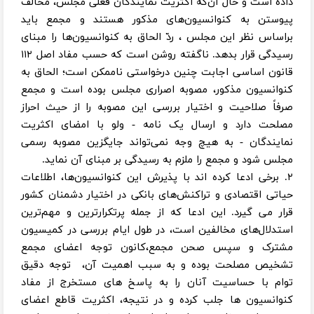
داده است و حال آن‌که اکثریت نمایندگان فعلی مجلس، مخالف
پیوستن به کنوانسیون‌های مذکور هستند و مجمع باید
براساس نظر این مجلس ، ردّ الحاق به کنوانسیون‌ها را مبنای
رسیدگی قرار بدهد. ناگفته روشن است که حسب مفاد اصل ۱۱۲
قانون اساسی اجابت چنین درخواستی ناممکن است؛ الحاق به
کنوانسیون مذکور، مصوبه اصراری مجلس بوده است و مجمع
صرفاً صلاحیت و اختیار بررسی این مصوبه را از حیث احراز
مصلحت دارد و ارسال یک نامه - ولو با امضای اکثریت
نمایندگان - به هیچ وجه نمی‌تواند جایگزین مصوبه رسمی
مجلس شود و مجمع را ملزم به رسیدگی بر مبنای آن نماید.
۲. برخی ادعا کرده اند با پذیرش این کنوانسیون‌ها، اطلاعات
حیاتی اقتصادی و تراکنش‌های بانکی در اختیار دشمنان کشور
قرار می گیرد. این ادعا که از جمله پرتکرارترین و مهم‌ترین
استدلال‌های مخالفین است، در طول ایام بررسی در کمیسیون
مشترک و سپس صحن مجمع،کانون توجه اعضای مجمع
تشخیص مصلحت بوده و به سبب اهمیت آن، توجه دقیق
توام با حساسیت آنان را به پاسخ های مستخرج از مفاد
کنوانسیون ها جلب کرده و در نتیجه، اکثریت قاطع اعضای