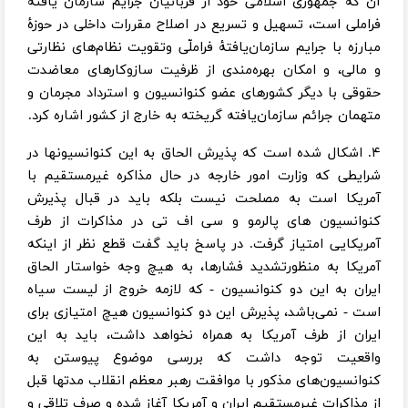
آن که جمهوری اسلامی خود از قربانیان جرایم سازمان یافته
فراملی است، تسهیل و تسریع در اصلاح مقررات داخلی در حوزۀ
مبارزه با جرایم سازمان‌یافتۀ فراملّی وتقویت نظام‌های نظارتی
و مالی، و امکان بهره‌مندی از ظرفیت سازوکارهای معاضدت
حقوقی با دیگر کشورهای عضو کنوانسیون و استرداد مجرمان و
متهمان جرائم سازمان‌یافته گریخته به خارج از کشور اشاره کرد.
۴. اشکال شده است که پذیرش الحاق به این کنوانسیونها در
شرایطی که وزارت امور خارجه در حال مذاکره غیرمستقیم با
آمریکا است به مصلحت نیست بلکه باید در قبال پذیرش
کنوانسیون های پالرمو و سی اف تی در مذاکرات از طرف
آمریکایی امتیاز گرفت. در پاسخ باید گفت قطع نظر از اینکه
آمریکا به منظورتشدید فشارها، به هیچ وجه خواستار الحاق
ایران به این دو کنوانسیون - که لازمه خروج از لیست سیاه
است - نمی‌باشد، پذیرش این دو کنوانسیون هیچ امتیازی برای
ایران از طرف آمریکا به همراه نخواهد داشت، باید به این
واقعیت توجه داشت که بررسی موضوع پیوستن به
کنوانسیون‌های مذکور با موافقت رهبر معظم انقلاب مدتها قبل
از مذاکرات غیرمستقیم ایران و آمریکا آغاز شده و صرف تلاقی و