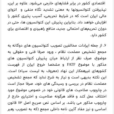
اقتصادی کشور در برابر فشارهای خارجی می‌شود. علاوه بر این،
نپذیرفتن کنوانسیونها به معنی تشدید نگاه منفی و انزوای
مالی ایران است که در شرایط تحریمی، آسیب پذیری کشور را
افزایش خواهد داد. بنابراین پذیرش این کنوانسیون ‌ها، حتی در
دوران تحریم‌های احتمالی جدید، منافع راهبردی و اقتصادی برای
کشور دارد.
۶. از جمله ایرادات مخالفین تصویب کنوانسیون های دوگانه به
مجمع تشخیص مصلحت نظام ، ورود صرفا فنی و حقوقی به
موضوع، صرف نظر از ارتباط میان پذیرش کنوانسیون های
مذکور با موضوع FATF و مشخصا خروج ایران از فهرست
کشورهای غیرهمکار این نهاد (معروف به لیست سیاه) است.
این نکته بدیهی است و نیاز به شرح ندارد که مجمع تشخیص
مصلحت نظام در بررسی و رسیدگی های خود، صرفا مجاز است
در چارچوب صلاحیت های قانونی خود در خصوص موضوع مورد
اختلاف عمل کند و فاقد هرگونه صلاحیت و اختیاری خارج از
چارچوب مذکور می باشد. بر اساس نص صریح اصل ۱۱۲ قانون
اساسی و نیز مفاد آئین نامه داخلی مجمع (که به تصویب رهبر