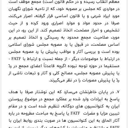
معظم انقلاب رسیده و در حکم قانون است) مجمع موظف است
در مواردی که مجلس بر مصوبه خود، که از ناحیه شورای نگهبان
مورد ایراد شرعی و یا قانون اساسی قرار گرفته، اصرار می‌کند،
صرفا در حدود مواد و موارد اصراری ورود کرده و از حیث
تشخیص و احراز مصلحت، اتخاذ تصمیم کند. از این رو، در این
مورد، صلاحیت مجمع محدود به رسیدگی و اتخاذ تصمیم بر
اساس مصلحت، در قبول یا رد مصوبه مجلس شورای اسلامی
بوده است و بررسی آثار و عواقب پذیرش یا رد مصوبه مجلس
در ارتباط با موضوعات دیگر - از جمله نسبت و ارتباط با FATF -
مستقیما در حوزه توجه نبوده اگرچه قاعدتاً اعضای مجمع در ردّ
یا پذیرش مصوبه مجلس، مصالح کلی و آثار و تبعات ناشی از
ردّ یا پذیرش مصوبات را در نظر می‌گیرند.
۷. در پایان خاطرنشان می‌سازد که این نوشتار صرفا با هدف
پاسخ به ایرادات وارد شده بر عملکرد مجمع در موضوع پیوستن
ایران به کنوانسیون های دوگانه، تنظیم شده است و در مقام
تببین مزایا و مضرات FATF یا پاسخ به مباحث مطروحه در باره
آثار الحاق به این کنوانسیون ها در صورت بندی روابط ایران با
FATF و بازتنظیم مناسبات با کشورهای دیگر نیست. از این رو