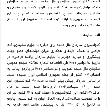
تصویب"کنوانسیون سازمان ملل متحد علیه جرایم سازمان
یافته فراملی"موسوم به کنوانسیون پالرمو، کمیسیون حقوقی و
قضایی دبیرخانه مجمع تشخیص مصلحت نظام پاره ای
توضیحات ضروری را ارائه کرده است که مشروح آن به اطلاع
ملت شریف ایران می رسد:
الف: سابقه
کنوانسیون سازمان ملل متحد برای مبارزه با جرایم سازمان‌یافته
فراملی با هدف «ارتقای همکاری میان دولت‌های عضو جهت
پیشگیری و مبارزه موثرتر با جرایم سازمان یافته فراملی» در
تاریخ ۱۵ نوامبر ۲۰۰۰ طی قطعنامه شماره ۲۵/۵۵ مجمع عمومی
سازمان ملل متحد تصویب و در دسامبر ۲۰۰۰ در پالرمو ایتالیا به
امضای ۱۲۳ کشور از جمله جمهوری اسلامی ایران رسیده است.
بر اساس سازوکار پیش بینی شده در ماده ۳۸ کنوانسیون، این
سند از ۲۹ سپتامبر۲۰۰۳ لازم‌الاجرا شده است. در حال
حاضر۱۴۷کشور این کنوانسیون را امضاء کرده و ۱۹۲کشور نیز آن
را به تصویب رسانده‌اند. لایحه الحاق ایران به کنوانسیون پالرمو
در تاریخ ۱۸ آذر ۱۳۹۲ بنا به پیشنهاد وزارت امور خارجه به