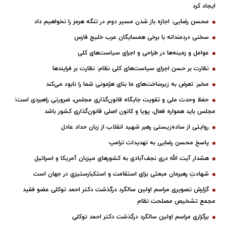
ایجاد کرد
محسن رضایی: اجازه باز شدن مسیر دوم در تنگه هرمز را نخواهیم داد
سخنی دردمندانه با برخی همسایگان عرب خلیج فارس
عوامل و زمینه‌ها در طراحی و اجرای سیاست‌های کلی
نظارت بر حسن اجرای سیاست‌های کلی نظام: نظارت بر فرایندها
مخبر: تعرض به زیرساخت‌های ما بنای هژمونی شما را نابود می‌کند
حفظ وحدت ملی و تقویت جایگاه قانون‌گذاری مجلس، ضرورتی راهبردی است/
مجلس باید همواره فعال، پویا و کانون اصلی قانون‌گذاری کشور باشد
روایتی از ساده‌زیستی رهبر شهید انقلاب از زبان حداد عادل
پاسخ محسن رضایی به تهدیدات ترامپ
هشدار آیت الله دری نجف‌آبادی به کشورهای میزبان آمریکا و اسرائیل
شهادتِ رهبرمان مبعثی برای استقامت و استکبارستیزیِ در جهان است
گزارش تصویری مراسم اولین سالگرد درگذشت دکتر احمد توکلی عضو فقید
مجمع تشخیص مصلحت نظام
برگزاری مراسم اولین سالگرد درگذشت دکتر احمد توکلی