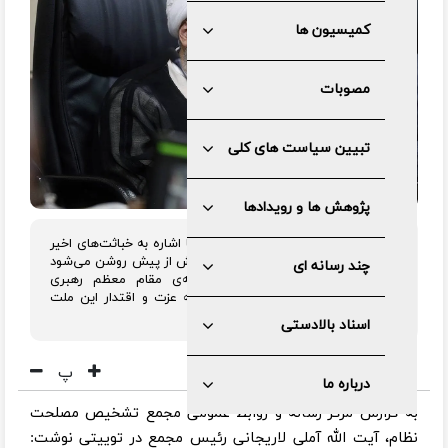
کمیسیون ها
مصوبات
تبیین سیاست های کلی
پژوهش ها و رویدادها
رییس مجمع تشخیص مصلحت نظام با اشاره به خباثت‌های اخیر
دشمنان انقلاب گفت: در این شرایط بیش از پیش روشن می‌شود
چند رسانه ای
که حضور پربرکت و راهبری حکیمانه‌ی مقام معظم رهبری
(مدّظلّه‌العالی)، خیمه‌ استواری است که عزت و اقتدار این ملت
بدان گره خورده است.
اسناد بالادستی
پ
درباره ما
به گزارش مرکز رسانه و روابط عمومی مجمع تشخیص مصلحت
نظام، آیت الله آملی لاریجانی رئیس مجمع در توییتی نوشت: