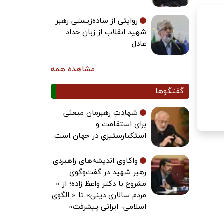
روایتی از ساده‌زیستی رهبر
شهید انقلاب از زبان حداد
عادل
مشاهده همه
گفتگوها
شهادتِ رهبرمان مبعثی
برای استقامت و
استکبارستیزیِ در جهان است
واکاوی اندیشه‌های راهبردی
رهبر شهید در گفت‌وگوی
مشروح با دکتر واعظ زاده؛ از «
مردم سالاری دینی» تا « الگوی
اسلامی- ایرانی پیشرفت»