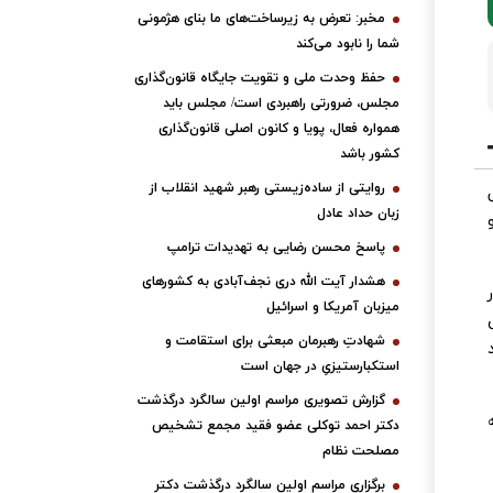
مخبر: تعرض به زیرساخت‌های ما بنای هژمونی
شما را نابود می‌کند
حفظ وحدت ملی و تقویت جایگاه قانون‌گذاری
مجلس، ضرورتی راهبردی است/ مجلس باید
همواره فعال، پویا و کانون اصلی قانون‌گذاری
کشور باشد
روایتی از ساده‌زیستی رهبر شهید انقلاب از
زبان حداد عادل
و
پاسخ محسن رضایی به تهدیدات ترامپ
هشدار آیت الله دری نجف‌آبادی به کشورهای
میزبان آمریکا و اسرائیل
شهادتِ رهبرمان مبعثی برای استقامت و
استکبارستیزیِ در جهان است
گزارش تصویری مراسم اولین سالگرد درگذشت
دکتر احمد توکلی عضو فقید مجمع تشخیص
مصلحت نظام
برگزاری مراسم اولین سالگرد درگذشت دکتر