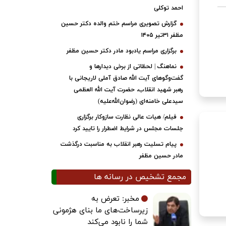
احمد توکلی
گزارش تصویری مراسم ختم والده دکتر حسین
مظفر ۳۱تیر ۱۴۰۵
برگزاری مراسم یادبود مادر دکتر حسین مظفر
نماهنگ | لحظاتی از برخی دیدارها و
گفت‌وگوهای آیت ‌الله صادق آملی لاریجانی با
رهبر شهید انقلاب، حضرت آیت‌ الله العظمی
سیدعلی خامنه‌ای (رضوان‌الله‌علیه)
فیلم/ هیات عالی نظارت سازوکار برگزاری
جلسات مجلس در شرایط اضطرار را تایید کرد
پیام تسلیت رهبر انقلاب به مناسبت درگذشت
مادر حسین مظفر
مجمع تشخیص در رسانه ها
مخبر: تعرض به
زیرساخت‌های ما بنای هژمونی
شما را نابود می‌کند