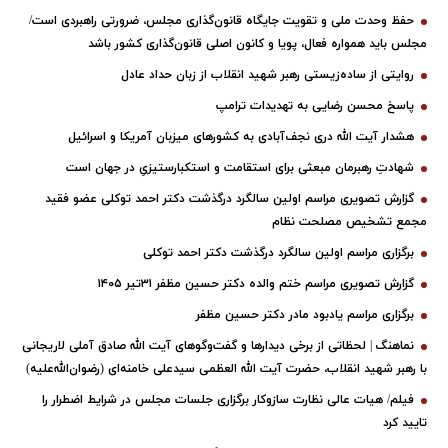
حفظ وحدت ملی و تقویت جایگاه قانون‌گذاری مجلس، ضرورتی راهبردی است/
مجلس باید همواره فعال، پویا و کانون اصلی قانون‌گذاری کشور باشد
روایتی از ساده‌زیستی رهبر شهید انقلاب از زبان حداد عادل
پاسخ محسن رضایی به تهدیدات ترامپ
هشدار آیت الله دری نجف‌آبادی به کشورهای میزبان آمریکا و اسرائیل
شهادتِ رهبرمان مبعثی برای استقامت و استکبارستیزیِ در جهان است
گزارش تصویری مراسم اولین سالگرد درگذشت دکتر احمد توکلی عضو فقید
مجمع تشخیص مصلحت نظام
برگزاری مراسم اولین سالگرد درگذشت دکتر احمد توکلی
گزارش تصویری مراسم ختم والده دکتر حسین مظفر ۳۱تیر ۱۴۰۵
برگزاری مراسم یادبود مادر دکتر حسین مظفر
نماهنگ | لحظاتی از برخی دیدارها و گفت‌وگوهای آیت ‌الله صادق آملی لاریجانی
با رهبر شهید انقلاب، حضرت آیت‌ الله العظمی سیدعلی خامنه‌ای (رضوان‌الله‌علیه)
فیلم/ هیات عالی نظارت سازوکار برگزاری جلسات مجلس در شرایط اضطرار را
تایید کرد