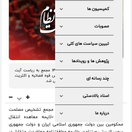
کمیسیون ها
مصوبات
تبیین سیاست های کلی
پژوهش ها و رویدادها
در جلسه روز چهارشنبه اول مردادماه۱۴۰۴ مجمع به ریاست آیت
الله صادق آملی لاریجانی با حضور رئیس قوه قضائیه و اکثریت
چند رسانه ای
اعضاء، سه موضوع اصراری مجلس بررسی شد.
اسناد بالادستی
پ
به گزارش مرکز رسانه و روابط عمومی مجمع تشخیص مصلحت
درباره ما
نظام، در این جلسه در خصوص «لایحه معاهده انتقال
محکومین بین دولت جمهوری اسلامی ایران و دولت جمهوری
سوسیالیستی ویتنام»، «لایحه موافقتنامه معاضدت متقابل در