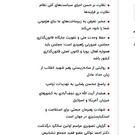
نظارت بر حسن اجرای سیاست‌های کلی نظام:
نظارت بر فرایندها
مخبر: تعرض به زیرساخت‌های ما بنای هژمونی
شما را نابود می‌کند
حفظ وحدت ملی و تقویت جایگاه قانون‌گذاری
مجلس، ضرورتی راهبردی است/ مجلس باید
همواره فعال، پویا و کانون اصلی قانون‌گذاری
کشور باشد
روایتی از ساده‌زیستی رهبر شهید انقلاب از
زبان حداد عادل
پاسخ محسن رضایی به تهدیدات ترامپ
هشدار آیت الله دری نجف‌آبادی به کشورهای
میزبان آمریکا و اسرائیل
شهادتِ رهبرمان مبعثی برای استقامت و
استکبارستیزیِ در جهان است
گزارش تصویری مراسم اولین سالگرد درگذشت
دکتر احمد توکلی عضو فقید مجمع تشخیص