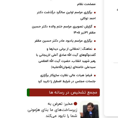
مصلحت نظام
برگزاری مراسم اولین سالگرد درگذشت دکتر
احمد توکلی
گزارش تصویری مراسم ختم والده دکتر حسین
مظفر ۳۱تیر ۱۴۰۵
برگزاری مراسم یادبود مادر دکتر حسین مظفر
نماهنگ | لحظاتی از برخی دیدارها و
گفت‌وگوهای آیت ‌الله صادق آملی لاریجانی با
رهبر شهید انقلاب، حضرت آیت‌ الله العظمی
سیدعلی خامنه‌ای (رضوان‌الله‌علیه)
فیلم/ هیات عالی نظارت سازوکار برگزاری
جلسات مجلس در شرایط اضطرار را تایید کرد
مجمع تشخیص در رسانه ها
مخبر: تعرض به
زیرساخت‌های ما بنای هژمونی
شما را نابود می‌کند