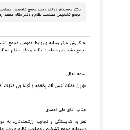
دکتر محمدباقر ذوالقدر، دبیر مجمع تشخیص مصلحت 
مجمع تشخیص مصلحت نظام و دفتر مقام معظم رهبری»
به گزارش مرکز رسانه و روابط عمومی مجمع ت
مجمع تشخیص مصلحت نظام و دفتر مقام معظم ر
بسمه تعالی
«وَ إِنَّ عَمَلَكَ لَيْسَ لَكَ بِطُعْمَةٍ وَ لَكِنَّهُ فِي عُنُقِكَ
جناب آقای علی احمدی
نظر به شایستگی و تجارب ارزشمندتان، به م
دبیرخانه مجمع تشخیص مصلحت نظام و دفتر مقام