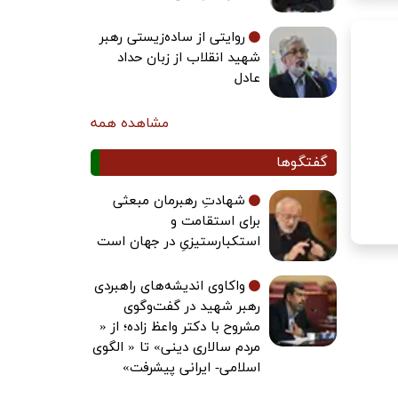
روایتی از ساده‌زیستی رهبر
شهید انقلاب از زبان حداد
عادل
مشاهده همه
گفتگوها
شهادتِ رهبرمان مبعثی
برای استقامت و
استکبارستیزیِ در جهان است
واکاوی اندیشه‌های راهبردی
رهبر شهید در گفت‌وگوی
مشروح با دکتر واعظ زاده؛ از «
مردم سالاری دینی» تا « الگوی
اسلامی- ایرانی پیشرفت»