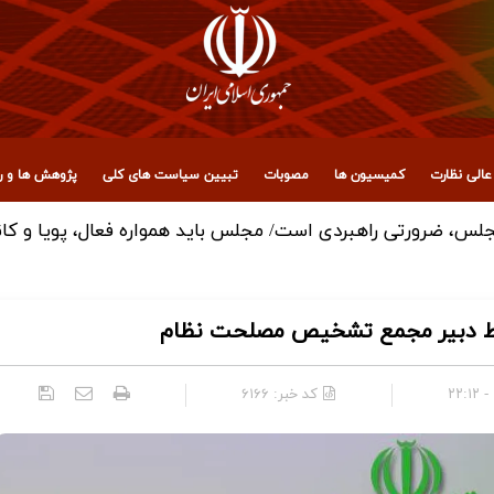
الی نظارت
کمیسیون ها
مصوبات
تبیین سیاست های کلی
پژوهش ها و رو
س، ضرورتی راهبردی است/ مجلس باید همواره فعال، پویا و کان
سط دبیر مجمع تشخیص مصلحت نظام
کد خبر:
۶۱۶۶