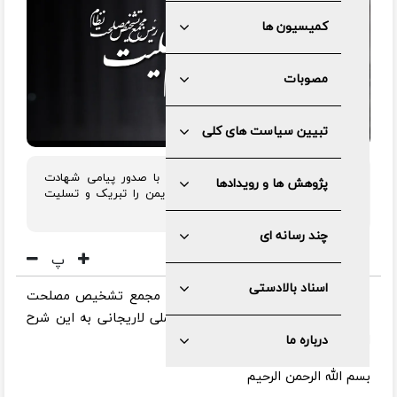
کمیسیون ها
مصوبات
تبیین سیاست های کلی
رئیس مجمع تشخیص مصلحت نظام با صدور پیامی شهادت
پژوهش ها و رویدادها
نخست وزیر و جمعی از وزرای دولت یمن را تبریک و تسلیت
گفت.
چند رسانه ای
پ
اسناد بالادستی
به گزارش مرکز رسانه و روابط عمومی مجمع تشخیص مصلحت
نظام ، متن پیام تسلیت آیت الله آملی لاریجانی به این شرح
است :
درباره ما
بسم الله الرحمن الرحیم