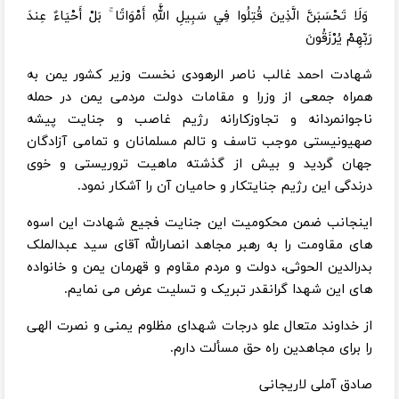
وَلَا تَحْسَبَنَّ الَّذِينَ قُتِلُوا فِي سَبِيلِ اللَّهِ أَمْوَاتًا ۚ بَلْ أَحْيَاءٌ عِندَ
رَبِّهِمْ يُرْزَقُونَ
شهادت احمد غالب ناصر الرهودی نخست وزیر کشور یمن به
همراه جمعی از وزرا و مقامات دولت مردمی یمن در حمله
ناجوانمردانه و تجاوزکارانه رژیم غاصب و جنایت پیشه
صهیونیستی موجب تاسف و تالم مسلمانان و تمامی آزادگان
جهان گردید و بیش از گذشته ماهیت تروریستی و خوی
درندگی این رژیم جنایتکار و حامیان آن را آشکار نمود.
اینجانب ضمن محکومیت این جنایت فجیع شهادت این اسوه
های مقاومت را به رهبر مجاهد انصارالله آقای سید عبدالملک
بدرالدین الحوثی، دولت و مردم مقاوم و قهرمان یمن و خانواده
های این شهدا گرانقدر تبریک و تسلیت عرض می نمایم.
از خداوند متعال علو درجات شهدای مظلوم یمنی و نصرت الهی
را برای مجاهدین راه حق مسألت دارم.
صادق آملی لاریجانی