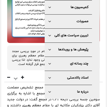
کمیسیون ها
مصوبات
تبیین سیاست های کلی
پژوهش ها و رویدادها
سخنگوی مجمع تشخیص مصلحت نظام در مورد بررسی مجدد
لایحه CFT در مجمع گفت: در مجوز مقام معظم رهبری برای
بررسی این لوایح قید و محدودیت زمانی وجود ندارد لذا بررسی
چند رسانه ای
لایحه CFT مجددا در دستور کار صحن مجمع قرار گرفته است.
پ
اسناد بالادستی
به گزارش مرکز رسانه و روابط عمومی مجمع تشخیص مصلحت
درباره ما
نظام، سید محسن دهنوی سخنگوی مجمع با اشاره به برگزاری
سومین جلسه بررسی لایحه CFT در مجمع گفت: در دولت جدید
آقای دکتر پزشکیان مکاتبه ای با مقام معظم رهبری داشتند و