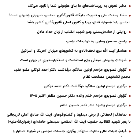
مخبر: تعرض به زیرساخت‌های ما بنای هژمونی شما را نابود می‌کند
حفظ وحدت ملی و تقویت جایگاه قانون‌گذاری مجلس، ضرورتی راهبردی است/
مجلس باید همواره فعال، پویا و کانون اصلی قانون‌گذاری کشور باشد
روایتی از ساده‌زیستی رهبر شهید انقلاب از زبان حداد عادل
پاسخ محسن رضایی به تهدیدات ترامپ
هشدار آیت الله دری نجف‌آبادی به کشورهای میزبان آمریکا و اسرائیل
شهادتِ رهبرمان مبعثی برای استقامت و استکبارستیزیِ در جهان است
گزارش تصویری مراسم اولین سالگرد درگذشت دکتر احمد توکلی عضو فقید
مجمع تشخیص مصلحت نظام
برگزاری مراسم اولین سالگرد درگذشت دکتر احمد توکلی
گزارش تصویری مراسم ختم والده دکتر حسین مظفر ۳۱تیر ۱۴۰۵
برگزاری مراسم یادبود مادر دکتر حسین مظفر
نماهنگ | لحظاتی از برخی دیدارها و گفت‌وگوهای آیت ‌الله صادق آملی لاریجانی
با رهبر شهید انقلاب، حضرت آیت‌ الله العظمی سیدعلی خامنه‌ای (رضوان‌الله‌علیه)
فیلم/ هیات عالی نظارت سازوکار برگزاری جلسات مجلس در شرایط اضطرار را