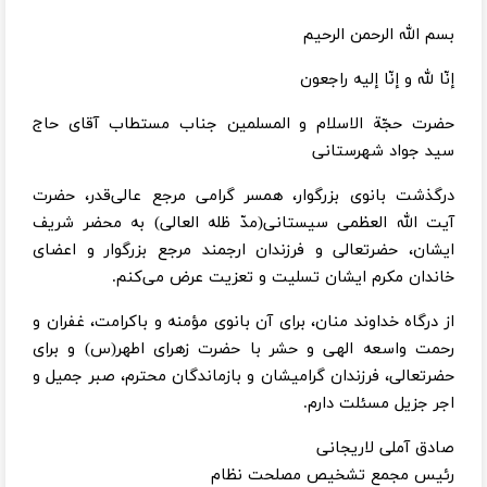
بسم الله الرحمن الرحیم
إنّا لله و إنّا إلیه راجعون
حضرت حجّة الاسلام و المسلمین جناب مستطاب آقای حاج
سید جواد شهرستانی
درگذشت بانوی بزرگوار، همسر گرامی مرجع عالی‌قدر، حضرت
آیت الله العظمی سیستانی(مدّ ظله العالی) به محضر شریف
ایشان، حضرتعالی و فرزندان ارجمند مرجع بزرگوار و اعضای
خاندان مکرم ایشان تسلیت و تعزیت عرض می‌کنم.
از درگاه خداوند منان، برای آن بانوی مؤمنه و باکرامت، غفران و
رحمت واسعه الهی و حشر با حضرت زهرای اطهر(س) و برای
حضرتعالی، فرزندان گرامیشان و بازماندگان محترم، صبر جمیل و
اجر جزیل مسئلت دارم.
صادق آملی لاریجانی
رئیس مجمع تشخیص مصلحت نظام