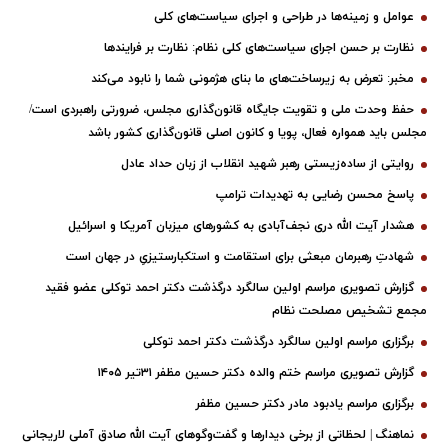
عوامل و زمینه‌ها در طراحی و اجرای سیاست‌های کلی
نظارت بر حسن اجرای سیاست‌های کلی نظام: نظارت بر فرایندها
مخبر: تعرض به زیرساخت‌های ما بنای هژمونی شما را نابود می‌کند
حفظ وحدت ملی و تقویت جایگاه قانون‌گذاری مجلس، ضرورتی راهبردی است/
مجلس باید همواره فعال، پویا و کانون اصلی قانون‌گذاری کشور باشد
روایتی از ساده‌زیستی رهبر شهید انقلاب از زبان حداد عادل
پاسخ محسن رضایی به تهدیدات ترامپ
هشدار آیت الله دری نجف‌آبادی به کشورهای میزبان آمریکا و اسرائیل
شهادتِ رهبرمان مبعثی برای استقامت و استکبارستیزیِ در جهان است
گزارش تصویری مراسم اولین سالگرد درگذشت دکتر احمد توکلی عضو فقید
مجمع تشخیص مصلحت نظام
برگزاری مراسم اولین سالگرد درگذشت دکتر احمد توکلی
گزارش تصویری مراسم ختم والده دکتر حسین مظفر ۳۱تیر ۱۴۰۵
برگزاری مراسم یادبود مادر دکتر حسین مظفر
نماهنگ | لحظاتی از برخی دیدارها و گفت‌وگوهای آیت ‌الله صادق آملی لاریجانی