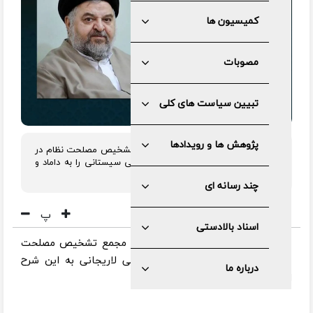
کمیسیون ها
مصوبات
تبیین سیاست های کلی
پژوهش ها و رویدادها
آیت الله آملی لاریجانی، رئیس مجمع تشخیص مصلحت نظام در
پیامی درگذشت همسر آیت الله العظمی سیستانی را به داماد و
نماینده تام‌الاختیار ایشان تسلیت گفت.
چند رسانه ای
پ
اسناد بالادستی
به گزارش مرکز رسانه و روابط عمومی مجمع تشخیص مصلحت
نظام، متن پیام آیت الله صادق آملی لاریجانی به این شرح
درباره ما
است: