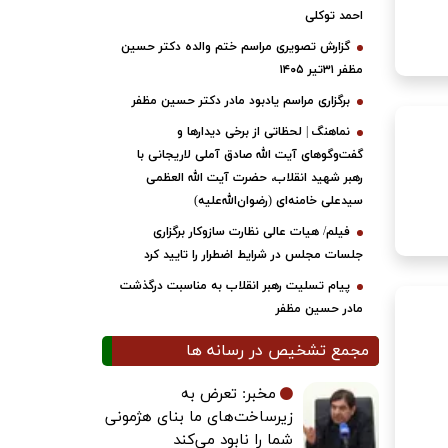
احمد توکلی
گزارش تصویری مراسم ختم والده دکتر حسین
مظفر ۳۱تیر ۱۴۰۵
برگزاری مراسم یادبود مادر دکتر حسین مظفر
نماهنگ | لحظاتی از برخی دیدارها و
گفت‌وگوهای آیت ‌الله صادق آملی لاریجانی با
رهبر شهید انقلاب، حضرت آیت‌ الله العظمی
سیدعلی خامنه‌ای (رضوان‌الله‌علیه)
فیلم/ هیات عالی نظارت سازوکار برگزاری
جلسات مجلس در شرایط اضطرار را تایید کرد
پیام تسلیت رهبر انقلاب به مناسبت درگذشت
مادر حسین مظفر
مجمع تشخیص در رسانه ها
مخبر: تعرض به
زیرساخت‌های ما بنای هژمونی
شما را نابود می‌کند