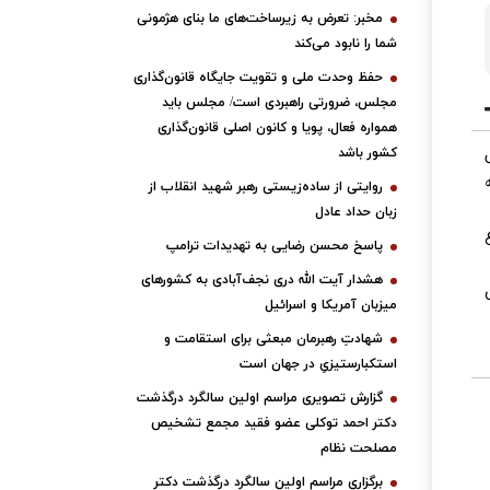
مخبر: تعرض به زیرساخت‌های ما بنای هژمونی
شما را نابود می‌کند
حفظ وحدت ملی و تقویت جایگاه قانون‌گذاری
مجلس، ضرورتی راهبردی است/ مجلس باید
همواره فعال، پویا و کانون اصلی قانون‌گذاری
لی
کشور باشد
روایتی از ساده‌زیستی رهبر شهید انقلاب از
زبان حداد عادل
اع
پاسخ محسن رضایی به تهدیدات ترامپ
هشدار آیت الله دری نجف‌آبادی به کشورهای
میزبان آمریکا و اسرائیل
شهادتِ رهبرمان مبعثی برای استقامت و
استکبارستیزیِ در جهان است
گزارش تصویری مراسم اولین سالگرد درگذشت
دکتر احمد توکلی عضو فقید مجمع تشخیص
مصلحت نظام
برگزاری مراسم اولین سالگرد درگذشت دکتر