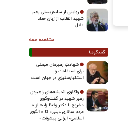
روایتی از ساده‌زیستی رهبر
شهید انقلاب از زبان حداد
عادل
مشاهده همه
گفتگوها
شهادتِ رهبرمان مبعثی
برای استقامت و
استکبارستیزیِ در جهان است
واکاوی اندیشه‌های راهبردی
رهبر شهید در گفت‌وگوی
مشروح با دکتر واعظ زاده؛ از «
مردم سالاری دینی» تا « الگوی
اسلامی- ایرانی پیشرفت»