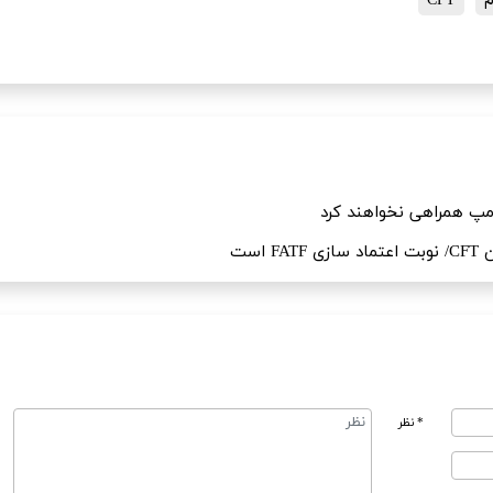
CFT
مپ همراهی نخواهند کرد
است
* نظر