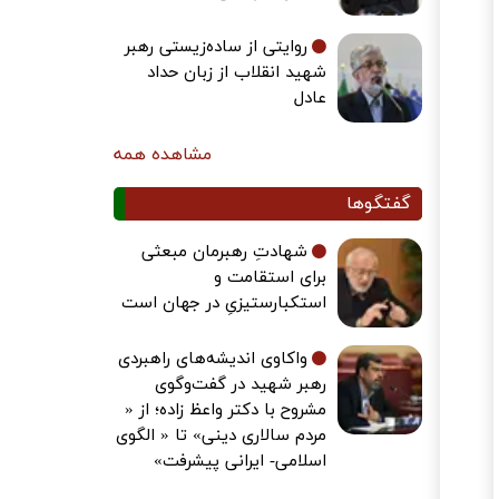
روایتی از ساده‌زیستی رهبر
شهید انقلاب از زبان حداد
عادل
مشاهده همه
گفتگوها
شهادتِ رهبرمان مبعثی
برای استقامت و
استکبارستیزیِ در جهان است
واکاوی اندیشه‌های راهبردی
رهبر شهید در گفت‌وگوی
مشروح با دکتر واعظ زاده؛ از «
مردم سالاری دینی» تا « الگوی
اسلامی- ایرانی پیشرفت»