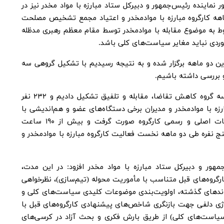
ور نماینده رئیس‌جمهور و دبیرکل ستاد مبارزه با مواد مخدر نیز در
اهه کارگروه مبارزه با موادمخدر و اعتیاد مجمع تشخیص مصلحت
ه به سیاست‌های ۱۱گانه مربوط به موضوع مقابله با موادمخدر توسط مقام معظم رهبری مدظله
وردی نباید مغایر سیاست‌های کلی باشد.
این دو ماهه برگزار شده و به نتیجه رسیدیم با تشکیل گروهی سه
 بررسی داشته باشیم.
همایی‌راد خاطرنشان کرد: در مرحله بعد سه گروه کاهش تقاضا، مقابله و تلفیق تشکیل دادیم و ۲۳۲ نفر
زه با موادمخدر و مدیران برخی دستگاه‌های عضو و هم‌اندیشی با
افراد خبره و اساتید دانشگاه‌ها در جلسات اصلی و رسمی کارگروه صورت گرفت و بیش از ۱۹۰ ساعت
ج نفره طی دو ماهه نخست فعالیت کارگروه مبارزه با موادمخدر و
هور و دبیرکل ستاد مبارزه با مواد مخدر افزود: در این مدت،
گروه‌های قبل متناسب با مأموریت محوله (تیم‌سازی)، نظرخواهی
وندهای گذشته، اولویت‌بندی موضوعات کلیدی سیاست‌های کلی و
وژی دلفی جهت بازنگری شاخص‌های پیشنهادی کارگروه‌های قبل با
ویت درمان و کاهش آسیب (بند ۶ سیاست‌های کلی) از طریق بارش فکری و بحث آزاد در کرسی‌های