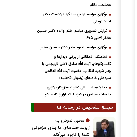
مصلحت نظام
برگزاری مراسم اولین سالگرد درگذشت دکتر
احمد توکلی
گزارش تصویری مراسم ختم والده دکتر حسین
مظفر ۳۱تیر ۱۴۰۵
برگزاری مراسم یادبود مادر دکتر حسین مظفر
نماهنگ | لحظاتی از برخی دیدارها و
گفت‌وگوهای آیت ‌الله صادق آملی لاریجانی با
رهبر شهید انقلاب، حضرت آیت‌ الله العظمی
سیدعلی خامنه‌ای (رضوان‌الله‌علیه)
فیلم/ هیات عالی نظارت سازوکار برگزاری
جلسات مجلس در شرایط اضطرار را تایید کرد
مجمع تشخیص در رسانه ها
مخبر: تعرض به
زیرساخت‌های ما بنای هژمونی
شما را نابود می‌کند