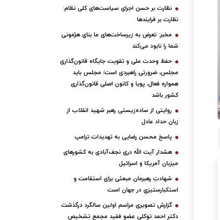
نظارت بر حسن اجرای سیاست‌های کلی نظام:
نظارت بر فرایندها
مخبر: تعرض به زیرساخت‌های ما بنای هژمونی
شما را نابود می‌کند
حفظ وحدت ملی و تقویت جایگاه قانون‌گذاری
مجلس، ضرورتی راهبردی است/ مجلس باید
همواره فعال، پویا و کانون اصلی قانون‌گذاری
کشور باشد
روایتی از ساده‌زیستی رهبر شهید انقلاب از
زبان حداد عادل
پاسخ محسن رضایی به تهدیدات ترامپ
هشدار آیت الله دری نجف‌آبادی به کشورهای
میزبان آمریکا و اسرائیل
شهادتِ رهبرمان مبعثی برای استقامت و
استکبارستیزیِ در جهان است
گزارش تصویری مراسم اولین سالگرد درگذشت
دکتر احمد توکلی عضو فقید مجمع تشخیص