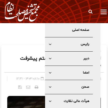
صفحه اصلی
انتصاب معاون جدید اداری، مالی و پشتیبانی مجمع تشخیص مصلحت
نظام
رئیس
در گفت و گو با خبرگزاری صدا و سیما:
تعداد۱۲۴ آئین‌نامه برنامه هفتم پیشرفت
دبیر
همچنان بلاتکلیف
اعضا
صفحه اصلی
»
عمومی
۱۴۰۴/۰۸/۱۰ - ۱۲:۳۱
صحن
کد خبر:
۶۲۷۷
هیأت عالی نظارت