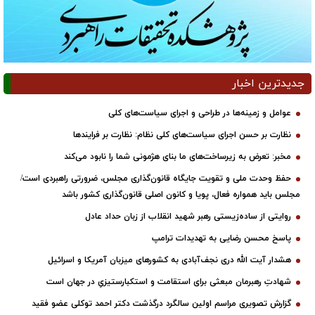
جدیدترین اخبار
عوامل و زمینه‌ها در طراحی و اجرای سیاست‌های کلی
نظارت بر حسن اجرای سیاست‌های کلی نظام: نظارت بر فرایندها
مخبر: تعرض به زیرساخت‌های ما بنای هژمونی شما را نابود می‌کند
حفظ وحدت ملی و تقویت جایگاه قانون‌گذاری مجلس، ضرورتی راهبردی است/
مجلس باید همواره فعال، پویا و کانون اصلی قانون‌گذاری کشور باشد
روایتی از ساده‌زیستی رهبر شهید انقلاب از زبان حداد عادل
پاسخ محسن رضایی به تهدیدات ترامپ
هشدار آیت الله دری نجف‌آبادی به کشورهای میزبان آمریکا و اسرائیل
شهادتِ رهبرمان مبعثی برای استقامت و استکبارستیزیِ در جهان است
گزارش تصویری مراسم اولین سالگرد درگذشت دکتر احمد توکلی عضو فقید