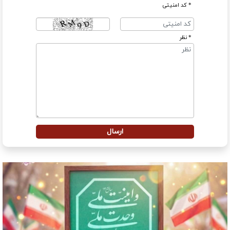
* کد امنیتی
* نظر