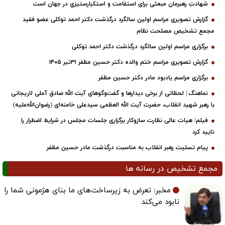
شهادتِ رهبرمان مبعثی برای استقامت و استکبارستیزیِ در جهان است
گزارش تصویری مراسم اولین سالگرد درگذشت دکتر احمد توکلی عضو فقید
مجمع تشخیص مصلحت نظام
برگزاری مراسم اولین سالگرد درگذشت دکتر احمد توکلی
گزارش تصویری مراسم ختم والده دکتر حسین مظفر ۳۱تیر ۱۴۰۵
برگزاری مراسم یادبود مادر دکتر حسین مظفر
نماهنگ | لحظاتی از برخی دیدارها و گفت‌وگوهای آیت ‌الله صادق آملی لاریجانی
با رهبر شهید انقلاب، حضرت آیت‌ الله العظمی سیدعلی خامنه‌ای (رضوان‌الله‌علیه)
فیلم/ هیات عالی نظارت سازوکار برگزاری جلسات مجلس در شرایط اضطرار را
تایید کرد
پیام تسلیت رهبر انقلاب به مناسبت درگذشت مادر حسین مظفر
مجمع تشخیص در رسانه ها
مخبر: تعرض به زیرساخت‌های ما بنای هژمونی شما را
نابود می‌کند