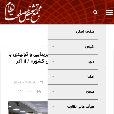
صفحه اصلی
فیلم/ هیات عالی نظارت سازوکار برگزاری جلسات مجلس در شرایط
اضطرار را تایید کرد
رئیس
گزارش تصویری کمیسیون زیربنایی و تولیدی با
موضوع بررسی «وضعیت آبی کشور» / ۱۱ آذر
دبیر
۱۴۰۴
اعضا
چند رسانه ای
»
گزارش تصویری
۱۴۰۴/۰۹/۱۱ - ۱۴:۰۸
صحن
کد خبر:
۶۳۱۶
هیأت عالی نظارت