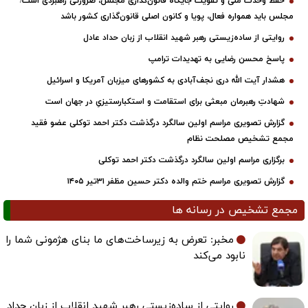
حفظ وحدت ملی و تقویت جایگاه قانون‌گذاری مجلس، ضرورتی راهبردی است/
مجلس باید همواره فعال، پویا و کانون اصلی قانون‌گذاری کشور باشد
روایتی از ساده‌زیستی رهبر شهید انقلاب از زبان حداد عادل
پاسخ محسن رضایی به تهدیدات ترامپ
هشدار آیت الله دری نجف‌آبادی به کشورهای میزبان آمریکا و اسرائیل
شهادتِ رهبرمان مبعثی برای استقامت و استکبارستیزیِ در جهان است
گزارش تصویری مراسم اولین سالگرد درگذشت دکتر احمد توکلی عضو فقید
مجمع تشخیص مصلحت نظام
برگزاری مراسم اولین سالگرد درگذشت دکتر احمد توکلی
گزارش تصویری مراسم ختم والده دکتر حسین مظفر ۳۱تیر ۱۴۰۵
مجمع تشخیص در رسانه ها
مخبر: تعرض به زیرساخت‌های ما بنای هژمونی شما را
نابود می‌کند
روایتی از ساده‌زیستی رهبر شهید انقلاب از زبان حداد